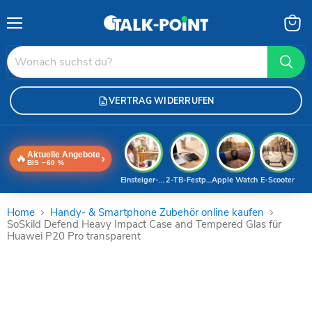
Menü
Waren
anzei
VERTRAG WIDERRUFEN
Aktuelle Angebote
🔥
›
BIS −60 %
Einsteiger-Handy
2-TB-Festplatte
Apple Watch
E-Scooter
Home
Handy- & Smartphone Zubehör online kaufen
SoSkild Defend Heavy Impact Case and Tempered Glas für
Huawei P20 Pro transparent