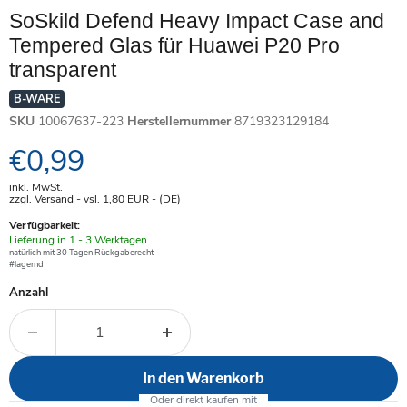
SoSkild Defend Heavy Impact Case and
Tempered Glas für Huawei P20 Pro
transparent
B-WARE
SKU
10067637-223
Herstellernummer
8719323129184
Aktueller Preis
€0,99
inkl. MwSt.
zzgl. Versand - vsl. 1,80
EUR
- (DE)
Verfügbarkeit:
Verfügbar
Lieferung in 1 - 3 Werktagen
-
natürlich mit 30 Tagen Rückgaberecht
#lagernd
Anzahl
In den Warenkorb