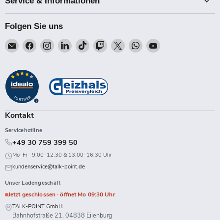
Service & Informationen
Folgen Sie uns
Email
Finden
Finden
Finden
Finden
Finden
Finden
Finden
Finden
Talk-
Sie
Sie
Sie
Sie
Sie
Sie
Sie
Sie
Point
uns
uns
uns
uns
uns
uns
uns
uns
auf
auf
auf
auf
auf
auf
auf
auf
Facebook
Instagram
LinkedIn
TikTok
Twitch
X
WhatsApp
YouTube
Kontakt
Servicehotline
+49 30 759 399 50
Mo–Fr · 9:00–12:30 & 13:00–16:30 Uhr
kundenservice@talk-point.de
Unser Ladengeschäft
Jetzt geschlossen · öffnet Mo 09:30 Uhr
TALK-POINT GmbH
Bahnhofstraße 21, 04838 Eilenburg