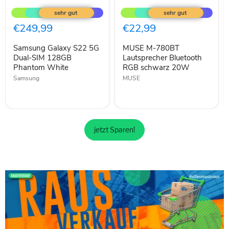
Samsung
MUSE
Galaxy
M-
S22
780BT
5G
Lautsprecher
€249,99
€22,99
Dual-
Bluetooth
SIM
RGB
Samsung Galaxy S22 5G
MUSE M-780BT
128GB
schwarz
Phantom
Dual-SIM 128GB
20W
Lautsprecher Bluetooth
White
Phantom White
RGB schwarz 20W
Samsung
MUSE
jetzt Sparen!