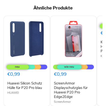
Ähnliche Produkte
Krus
Flip
für
Hua
€0
P20
Pro
Kru
Plus
in
Hu
sch
Plu
Krus
Huawei
ScreenArmor
Silicon
Displayschutzglas
Schutz
für
Hülle
Huawei
€0,99
€0,99
für
P20
P20
Pro
Huawei Silicon Schutz
ScreenArmor
Pro
Edge2Edge
blau
Hülle für P20 Pro blau
Displayschutzglas für
Huawei P20 Pro
HUAWEI
Edge2Edge
ScreenArmor