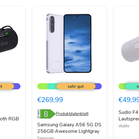
Samsung
Sudio
Galaxy
F4
A56
Bluetoot
5G
Lautspre
€269,99
€49,9
DS
20W
256GB
weiß
Awesome
Sudio F4
Produktdatenblatt
Lightgray
ooth RGB
Lautspr
Samsung Galaxy A56 5G DS
studio
256GB Awesome Lightgray
Samsung