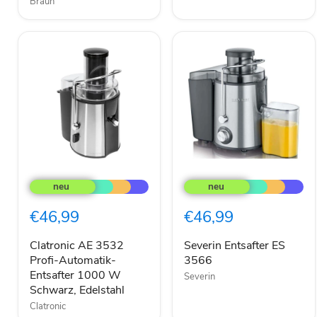
Braun
Clatronic
Severin
AE
Entsafter
3532
ES
Profi-
3566
€46,99
€46,99
Automatik-
Entsafter
1000
Clatronic AE 3532
Severin Entsafter ES
W
Profi-Automatik-
3566
Schwarz,
Entsafter 1000 W
Severin
Edelstahl
Schwarz, Edelstahl
Clatronic