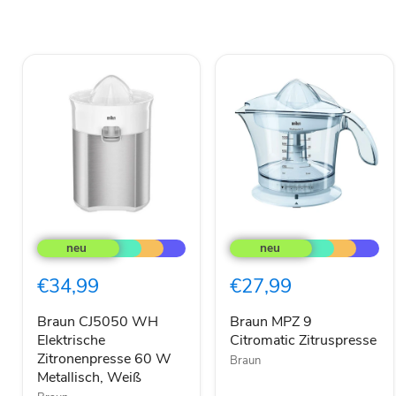
Braun
Braun
CJ5050
MPZ
WH
9
Elektrische
Citromatic
€34,99
€27,99
Zitronenpresse
Zitruspresse
60
W
Braun CJ5050 WH
Braun MPZ 9
Metallisch,
Elektrische
Citromatic Zitruspresse
Weiß
Zitronenpresse 60 W
Braun
Metallisch, Weiß