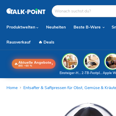
Produktwelten
Neuheiten
Beste B-Ware
S
Rausverkauf
🔥 Deals
Aktuelle Angebote
🔥
›
BIS −60 %
Einsteiger-Handy
2-TB-Festplatte
Apple W
Home
Entsafter & Saftpressen für Obst, Gemüse & Kräut