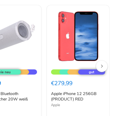
Apple
iPhone
h
12
cher
256GB
9
€279,99
(PRODUCT)
RED
 Bluetooth
Apple iPhone 12 256GB
echer 20W weiß
(PRODUCT) RED
Apple