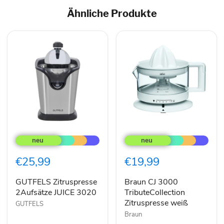
Ähnliche Produkte
GUTFELS
Braun
Zitruspresse
CJ
2Aufsätze
3000
JUICE
TributeCollection
€25,99
€19,99
3020
Zitruspresse
weiß
GUTFELS Zitruspresse
Braun CJ 3000
2Aufsätze JUICE 3020
TributeCollection
Zitruspresse weiß
GUTFELS
Braun