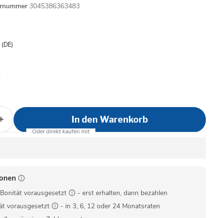
ernummer
3045386363483
is
- (DE)
In den Warenkorb
ionen
Bonität vorausgesetzt
- erst erhalten, dann bezahlen
ät vorausgesetzt
- in 3, 6, 12 oder 24 Monatsraten