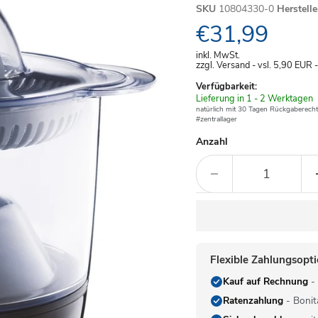
SKU
10804330-0
Herstell
Aktueller Pre
€31,99
inkl. MwSt.
zzgl. Versand - vsl. 5,90
EUR
Verfügbarkeit:
Verfügbar
Lieferung in 1 - 2 Werktagen
-
natürlich mit 30 Tagen Rückgaberecht
#zentrallager
Anzahl
Flexible Zahlungsopt
Kauf auf Rechnung
- 
Ratenzahlung
- Bonit