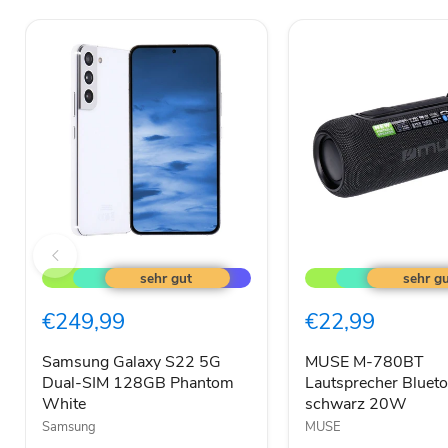
Samsung
MUSE
Galaxy
M-
S22
780BT
5G
Lautsprecher
€249,99
€22,99
Dual-
Bluetooth
SIM
RGB
128GB
schwarz
Samsung Galaxy S22 5G
MUSE M-780BT
Phantom
20W
Dual-SIM 128GB Phantom
Lautsprecher Bluet
White
White
schwarz 20W
Samsung
MUSE