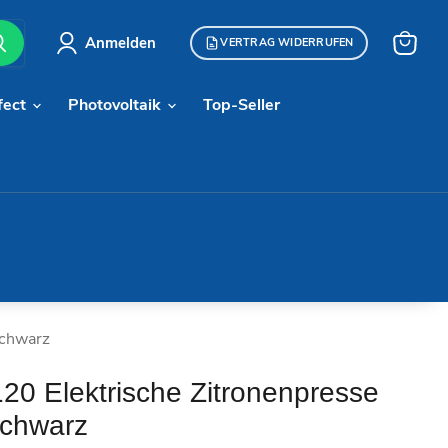
Anmelden
VERTRAG WIDERRUFEN
Warenk
anzeige
fect
Photovoltaik
Top-Seller
Schwarz
20 Elektrische Zitronenpresse
Schwarz