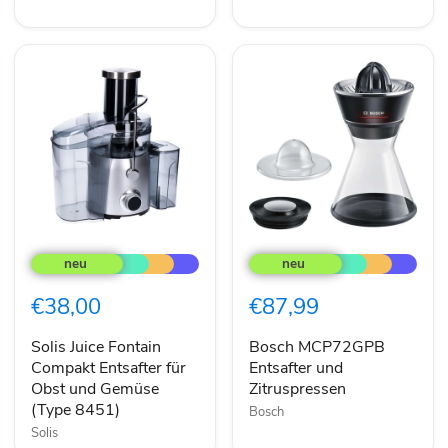
Solis
Bosch
Juice
MCP72GPB
Fontain
Entsafter
Compakt
und
€38,00
€87,99
Entsafter
Zitruspressen
für
Obst
Solis Juice Fontain
Bosch MCP72GPB
und
Compakt Entsafter für
Entsafter und
Gemüse
Obst und Gemüse
Zitruspressen
(Type
(Type 8451)
Bosch
8451)
Solis