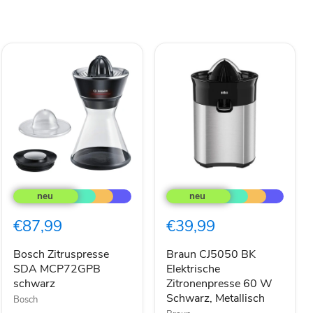
Bosch
Braun
Zitruspresse
CJ5050
SDA
BK
MCP72GPB
Elektrische
€87,99
€39,99
schwarz
Zitronenpresse
60
W
Bosch Zitruspresse
Braun CJ5050 BK
Schwarz,
SDA MCP72GPB
Elektrische
Metallisch
schwarz
Zitronenpresse 60 W
Schwarz, Metallisch
Bosch