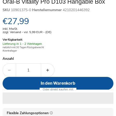
Oral-B Vitality Pro D103 Hangable Box
SKU
10901375-0
Herstellernummer
4210201446392
Aktueller Preis
€27,99
inkl. MwSt.
zzgl. Versand - vsl. 5,99
EUR
- (DE)
Verfügbarkeit:
Verfügbar
Lieferung in 1 - 2 Werktagen
-
natürlich mit 30 Tagen Rückgaberecht
#zentrallager
Anzahl
In den Warenkorb
Flexible Zahlungsoptionen