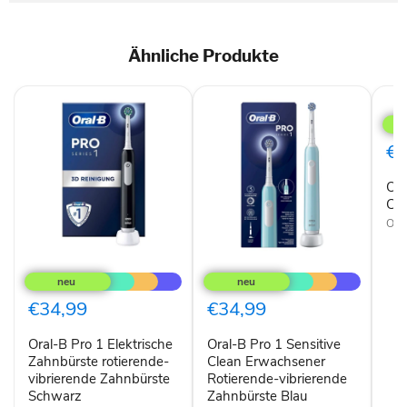
Ähnliche Produkte
Oral
B
Zah
Pro
€3
1
Cro
Ora
Car
Cro
Ora
Oral-
Oral-
B
B
Pro
Pro
1
1
€34,99
€34,99
Elektrische
Sensitive
Zahnbürste
Clean
Oral-B Pro 1 Elektrische
Oral-B Pro 1 Sensitive
rotierende-
Erwachsener
vibrierende
Zahnbürste rotierende-
Rotierende-
Clean Erwachsener
Zahnbürste
vibrierende
vibrierende Zahnbürste
Rotierende-vibrierende
Schwarz
Zahnbürste
Schwarz
Zahnbürste Blau
Blau