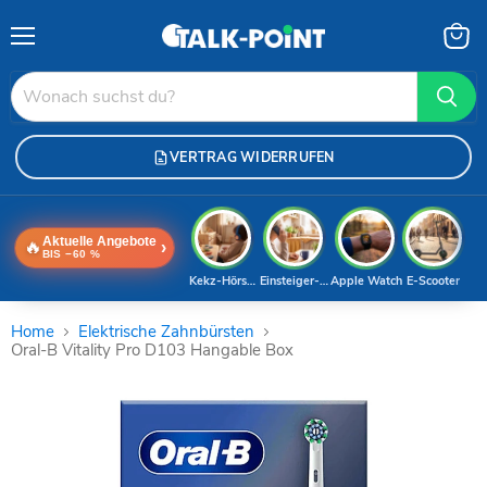
Menü
Waren
anzei
VERTRAG WIDERRUFEN
Aktuelle Angebote
🔥
›
BIS −60 %
Kekz-Hörspiele
Einsteiger-Handy
Apple Watch
E-Scooter
Home
Elektrische Zahnbürsten
Oral-B Vitality Pro D103 Hangable Box