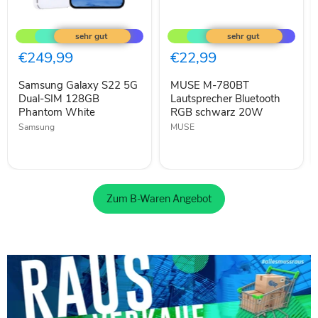
Samsung
MUSE
Galaxy
M-
S22
780BT
5G
Lautsprecher
€249,99
€22,99
Dual-
Bluetooth
SIM
RGB
Samsung Galaxy S22 5G
MUSE M-780BT
128GB
schwarz
Phantom
Dual-SIM 128GB
20W
Lautsprecher Bluetooth
White
Phantom White
RGB schwarz 20W
Samsung
MUSE
Zum B-Waren Angebot