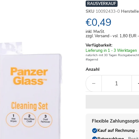
RAUSVERKAUF
SKU
10092433-0
Herstell
Aktueller Pre
€0,49
inkl. MwSt.
zzgl. Versand - vsl. 1,80
EUR
Verfügbarkeit:
Verfügbar
Lieferung in 1 - 3 Werktagen
-
natürlich mit 30 Tagen Rückgaberecht
#lagernd
Anzahl
Flexible Zahlungsopt
Kauf auf Rechnung
- 
Ratenzahlung
- Bonit