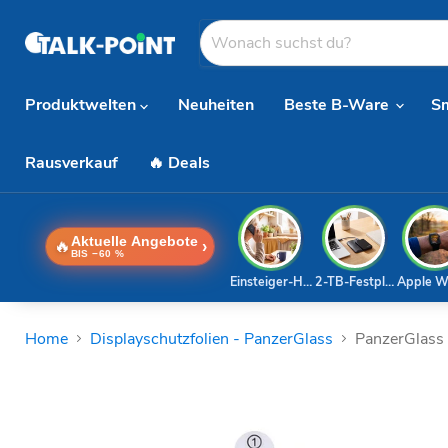
Produktwelten
Neuheiten
Beste B-Ware
S
Rausverkauf
🔥 Deals
Aktuelle Angebote
🔥
›
BIS −60 %
Einsteiger-Handy
2-TB-Festplatte
Apple W
Home
Displayschutzfolien - PanzerGlass
PanzerGlass 