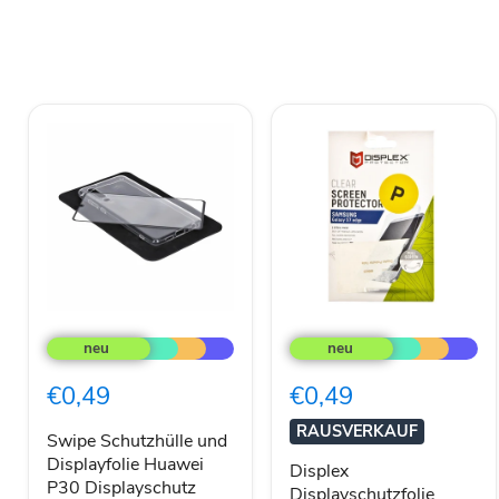
Swipe
Displex
Schutzhülle
Displayschutzfolie
und
Samsung
Displayfolie
Galaxy
€0,49
€0,49
Huawei
S7
P30
edge
RAUSVERKAUF
Displayschutz
Swipe Schutzhülle und
Displayfolie Huawei
Displex
P30 Displayschutz
Displayschutzfolie