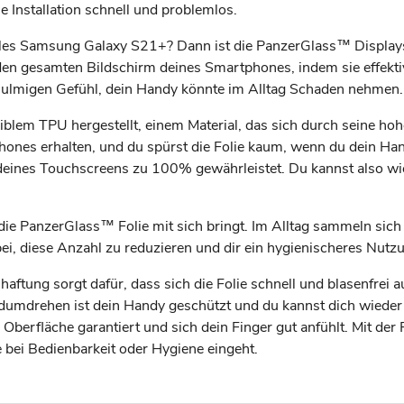
e Installation schnell und problemlos.
es Samsung Galaxy S21+? Dann ist die PanzerGlass™ Displayschu
r den gesamten Bildschirm deines Smartphones, indem sie effek
ulmigen Gefühl, dein Handy könnte im Alltag Schaden nehmen.
iblem TPU hergestellt, einem Material, das sich durch seine 
hones erhalten, und du spürst die Folie kaum, wenn du dein Han
 deines Touchscreens zu 100% gewährleistet. Du kannst also wi
en die PanzerGlass™ Folie mit sich bringt. Im Alltag sammeln sic
bei, diese Anzahl zu reduzieren und dir ein hygienischeres Nutz
konhaftung sorgt dafür, dass sich die Folie schnell und blasenfre
dumdrehen ist dein Handy geschützt und du kannst dich wiede
e Oberfläche garantiert und sich dein Finger gut anfühlt. Mit d
bei Bedienbarkeit oder Hygiene eingeht.