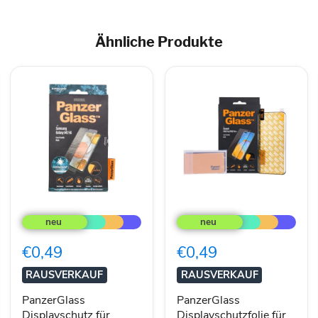
Ähnliche Produkte
PanzerGlass
PanzerGlass
Displayschutz
Displayschutzfolie
für
für
Samsung
Huawei
€0,49
€0,49
Galaxy
P40
A42
Pro
RAUSVERKAUF
RAUSVERKAUF
schwarz
schwarz
Case
PanzerGlass
PanzerGlass
Friendly
Displayschutz für
Displayschutzfolie für