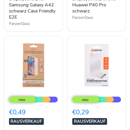
E2E
Samsung Galaxy A42
Huawei P40 Pro
schwarz Case Friendly
schwarz
E2E
PanzerGlass
PanzerGlass
Muvit
Griffin
Xiaomi
Displayschutzfolie
Redmi
für
Note
Apple
€0,49
€0,29
10
iPhone
5G
X
RAUSVERKAUF
RAUSVERKAUF
Tempered
Class