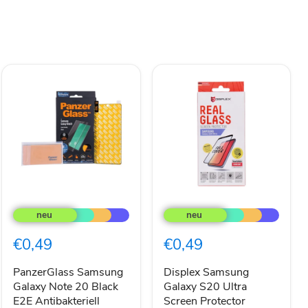
PanzerGlass
Displex
Samsung
Samsung
Galaxy
Galaxy
Note
S20
€0,49
€0,49
20
Ultra
Black
Screen
E2E
Protector
PanzerGlass Samsung
Displex Samsung
Antibakteriell
Galaxy Note 20 Black
Galaxy S20 Ultra
E2E Antibakteriell
Screen Protector