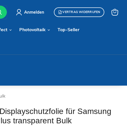
Anmelden
VERTRAG WIDERRUFEN
Warenk
anzeige
fect
Photovoltaik
Top-Seller
ulk
Displayschutzfolie für Samsung
lus transparent Bulk