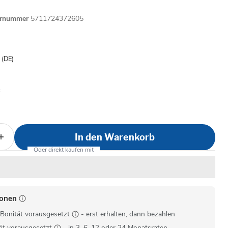
ernummer
5711724372605
is
- (DE)
In den Warenkorb
ionen
Bonität vorausgesetzt
- erst erhalten, dann bezahlen
ät vorausgesetzt
- in 3, 6, 12 oder 24 Monatsraten