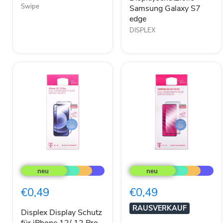
Swipe
Samsung Galaxy S7
edge
DISPLEX
Displex
Displex
Display
Samsung
Schutz
Galaxy
für
A13
€0,49
€0,49
iPhone
Display
12/
Schutz
RAUSVERKAUF
12
Displex Display Schutz
Pro