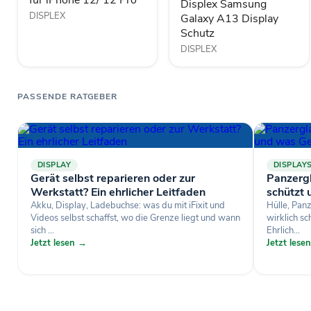
für iPhone 12/ 12 Pro
Displex Samsung
DISPLEX
Galaxy A13 Display
Schutz
DISPLEX
PASSENDE RATGEBER
DISPLAY
DISPLAY
Gerät selbst reparieren oder zur
Panzergl
Werkstatt? Ein ehrlicher Leitfaden
schützt
Akku, Display, Ladebuchse: was du mit iFixit und
Hülle, Pan
Videos selbst schaffst, wo die Grenze liegt und wann
wirklich s
sich ...
Ehrlich...
Jetzt lesen →
Jetzt lese