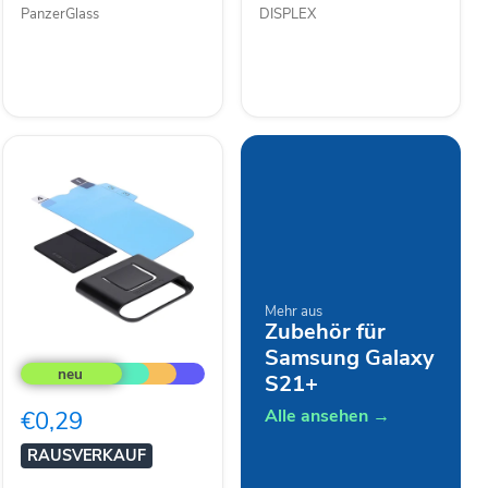
PanzerGlass
DISPLEX
Mehr aus
Zubehör für
Tech21
Samsung Galaxy
Impact
S21+
Shield
Displayfolie
Alle ansehen →
€0,29
für
Galaxy
RAUSVERKAUF
A20e