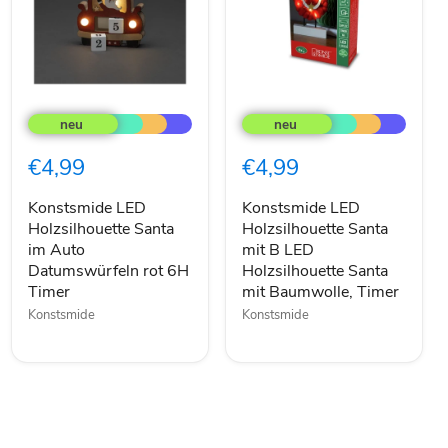
Konstsmide
Konstsmide
LED
LED
Holzsilhouette
Holzsilhouette
Santa
Santa
€4,99
€4,99
im
mit
Auto
B
Datumswürfeln
LED
Konstsmide LED
Konstsmide LED
rot
Holzsilhouette
Holzsilhouette Santa
Holzsilhouette Santa
6H
Santa
im Auto
mit B LED
Timer
mit
Datumswürfeln rot 6H
Holzsilhouette Santa
Baumwolle,
Timer
mit Baumwolle, Timer
Timer
Konstsmide
Konstsmide