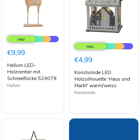
Hellum
LED-
Konstsmide
Holzrentier
LED
mit
Holzsilhouette
€9,99
Schneeflocke
'Haus
€4,99
524079
und
Hellum LED-
Markt'
Holzrentier mit
warm/weiss
Konstsmide LED
Schneeflocke 524079
Holzsilhouette 'Haus und
Markt' warm/weiss
Hellum
Konstsmide