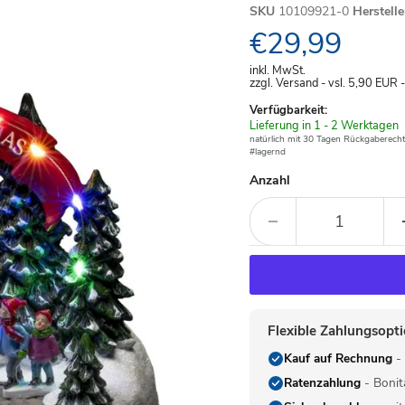
SKU
10109921-0
Herstell
Aktueller Pre
€29,99
inkl. MwSt.
zzgl. Versand - vsl. 5,90
EUR
Verfügbarkeit:
Verfügbar
Lieferung in 1 - 2 Werktagen
-
natürlich mit 30 Tagen Rückgaberecht
#lagernd
Anzahl
Flexible Zahlungsopt
Kauf auf Rechnung
- 
Ratenzahlung
- Bonit