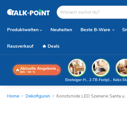
Produktwelten
Neuheiten
Beste B-Ware
S
Rausverkauf
🔥 Deals
Aktuelle Angebote
🔥
›
BIS −60 %
Einsteiger-Handy
2-TB-Festplatte
Kekz-St
Home
Dekofiguren
Konstsmide LED Szenerie Santa u.