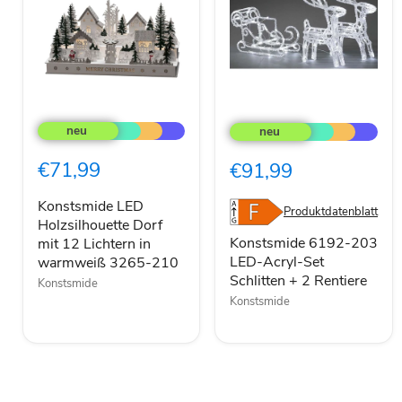
Konstsmide
Konstsmide
LED
6192-
Holzsilhouette
203
Dorf
LED-
€71,99
€91,99
mit
Acryl-
12
Set
Lichtern
Schlitten
Konstsmide LED
Produktdatenblatt
in
+
Holzsilhouette Dorf
warmweiß
2
Konstsmide 6192-203
mit 12 Lichtern in
3265-
Rentiere
LED-Acryl-Set
warmweiß 3265-210
210
Schlitten + 2 Rentiere
Konstsmide
Konstsmide