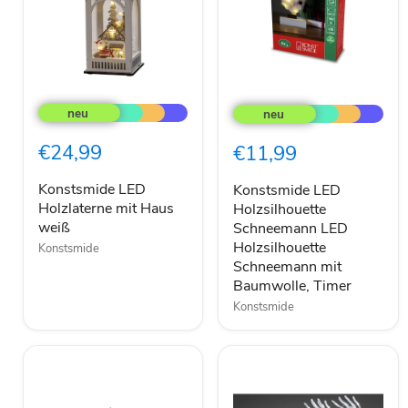
Konstsmide
Konstsmide
LED
LED
Holzlaterne
Holzsilhouette
mit
Schneemann
€24,99
€11,99
Haus
LED
weiß
Holzsilhouette
Schneemann
Konstsmide LED
Konstsmide LED
mit
Holzlaterne mit Haus
Holzsilhouette
Baumwolle,
weiß
Schneemann LED
Timer
Holzsilhouette
Konstsmide
Schneemann mit
Baumwolle, Timer
Konstsmide