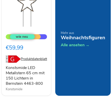
Konstsmide
Mehr aus
LED
Weihnachtsfiguren
Metallstern
65
Alle ansehen →
€59,99
cm
mit
150
Produktdatenblatt
Lichtern
in
Konstsmide LED
Bernstein
Metallstern 65 cm mit
4463-
150 Lichtern in
800
Bernstein 4463-800
Konstsmide