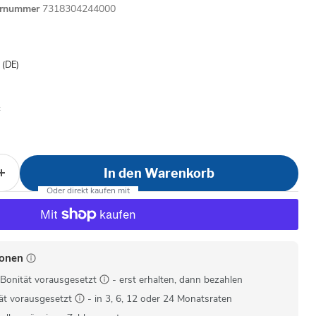
ernummer
7318304244000
is
- (DE)
In den Warenkorb
ionen
Bonität vorausgesetzt
- erst erhalten, dann bezahlen
ät vorausgesetzt
- in 3, 6, 12 oder 24 Monatsraten