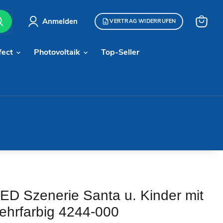
Anmelden
VERTRAG WIDERRUFEN
Warenk
anzeige
fect
Photovoltaik
Top-Seller
ED Szenerie Santa u. Kinder mit
mehrfarbig 4244-000