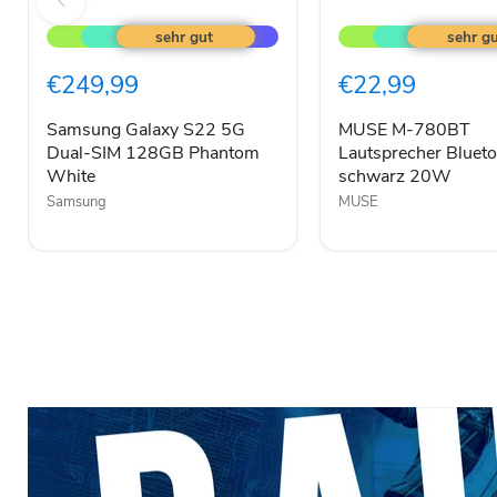
Samsung
MUSE
Galaxy
M-
S22
780BT
5G
Lautsprecher
€249,99
€22,99
Dual-
Bluetooth
SIM
RGB
128GB
schwarz
Samsung Galaxy S22 5G
MUSE M-780BT
Phantom
20W
Dual-SIM 128GB Phantom
Lautsprecher Bluet
White
White
schwarz 20W
Samsung
MUSE