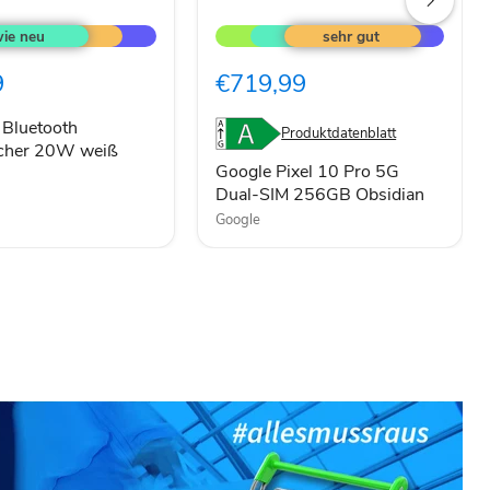
Google
Pixel
h
10
cher
Pro
9
€719,99
5G
Dual-
SIM
 Bluetooth
Produktdatenblatt
256GB
echer 20W weiß
Obsidian
Google Pixel 10 Pro 5G
Dual-SIM 256GB Obsidian
Google