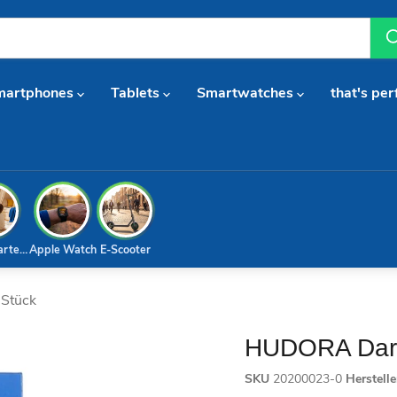
martphones
Tablets
Smartwatches
that's per
arterset
Apple Watch
E-Scooter
 Stück
HUDORA Dart 
SKU
20200023-0
Herstell