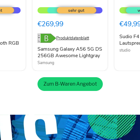
Samsung
Sudio
Galaxy
F4
A56
Bluetoot
5G
Lautspre
€269,99
€49,9
DS
20W
256GB
weiß
Awesome
Sudio F4
Produktdatenblatt
Lightgray
ooth RGB
Lautspr
Samsung Galaxy A56 5G DS
studio
256GB Awesome Lightgray
Samsung
Zum B-Waren Angebot