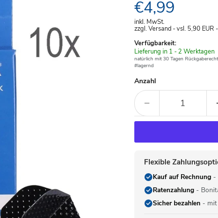
Aktueller Pre
€4,99
inkl. MwSt.
zzgl. Versand - vsl. 5,90
EUR
Verfügbarkeit:
Verfügbar
Lieferung in 1 - 2 Werktagen
-
natürlich mit 30 Tagen Rückgaberecht
#lagernd
Anzahl
Flexible Zahlungsopt
Kauf auf Rechnung
- 
Ratenzahlung
- Bonit
Sicher bezahlen
- mit