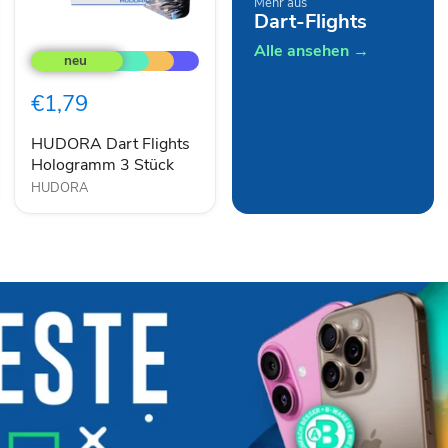
Mehr aus
Dart-Flights
HUDORA
Alle ansehen →
Dart
Flights
Hologramm
€1,79
3
Stück
HUDORA Dart Flights
Hologramm 3 Stück
HUDORA