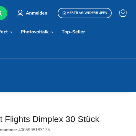
Anmelden
VERTRAG WIDERRUFEN
Warenk
anzeige
fect
Photovoltaik
Top-Seller
Flights Dimplex 30 Stück
ernummer
4005998183175