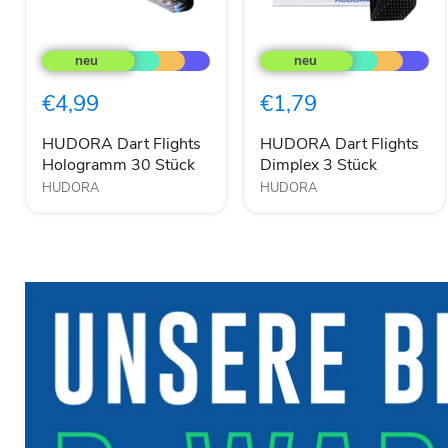
HUDORA
HUDORA
Dart
Dart
Flights
Flights
Hologramm
Dimplex
€4,99
€1,79
30
3
Stück
Stück
HUDORA Dart Flights
HUDORA Dart Flights
Hologramm 30 Stück
Dimplex 3 Stück
HUDORA
HUDORA