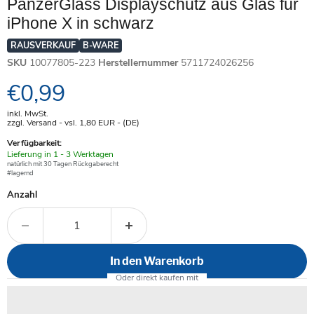
PanzerGlass Displayschutz aus Glas für
iPhone X in schwarz
RAUSVERKAUF
B-WARE
SKU
10077805-223
Herstellernummer
5711724026256
Aktueller Preis
€0,99
inkl. MwSt.
zzgl. Versand - vsl. 1,80
EUR
- (DE)
Verfügbarkeit:
Verfügbar
Lieferung in 1 - 3 Werktagen
-
natürlich mit 30 Tagen Rückgaberecht
#lagernd
Anzahl
In den Warenkorb