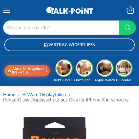
Menü
Waren
anzei
VERTRAG WIDERRUFEN
Aktuelle Angebote
🔥
›
BIS −60 %
Kekz-Hörspiele
Einsteiger-Handy
Apple Watch
E-Scooter
Home
B-Ware Displayfolien
PanzerGlass Displayschutz aus Glas für iPhone X in schwarz