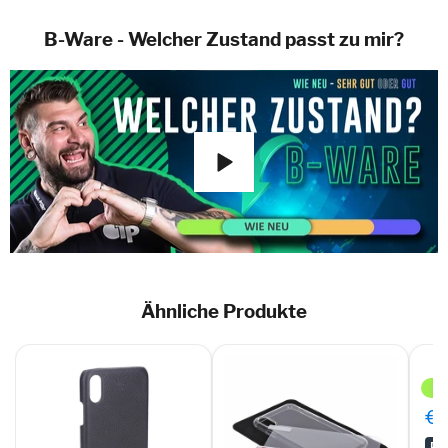
B-Ware - Welcher Zustand passt zu mir?
Ähnliche Produkte
Inci
Pur
Cas
Schu
€0
für
App
RA