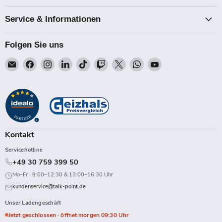
Service & Informationen
Folgen Sie uns
Email
Finden
Finden
Finden
Finden
Finden
Finden
Finden
Finden
Talk-
Sie
Sie
Sie
Sie
Sie
Sie
Sie
Sie
Point
uns
uns
uns
uns
uns
uns
uns
uns
auf
auf
auf
auf
auf
auf
auf
auf
Facebook
Instagram
LinkedIn
TikTok
Twitch
X
WhatsApp
YouTube
Kontakt
Servicehotline
+49 30 759 399 50
Mo–Fr · 9:00–12:30 & 13:00–16:30 Uhr
kundenservice@talk-point.de
Unser Ladengeschäft
Jetzt geschlossen · öffnet morgen 09:30 Uhr