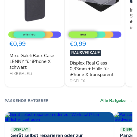
iPh
X
Inc
tran
Sch
iPh
Mike
Displex
Inci
Galeli
Real
Back
Glass
Case
0,33mm
€0,99
€0,99
LENNY
+
für
Hülle
RAUSVERKAUF
Mike Galeli Back Case
iPhone
für
X
LENNY für iPhone X
iPhone
Displex Real Glass
schwarz
X
schwarz
0,33mm + Hülle für
transparent
MiKE GALELi
iPhone X transparent
DISPLEX
Alle Ratgeber →
PASSENDE RATGEBER
DISPLAY
DISPLA
Gerät selbst reparieren oder zur
Panzerg