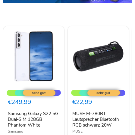
Samsung
MUSE
Galaxy
M-
S22
780BT
5G
Lautsprecher
€249,99
€22,99
Dual-
Bluetooth
SIM
RGB
Samsung Galaxy S22 5G
MUSE M-780BT
128GB
schwarz
Phantom
Dual-SIM 128GB
20W
Lautsprecher Bluetooth
White
Phantom White
RGB schwarz 20W
Samsung
MUSE