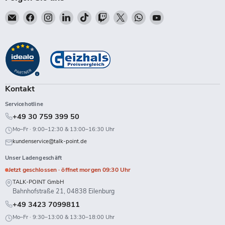
Email
Finden
Finden
Finden
Finden
Finden
Finden
Finden
Finden
Talk-
Sie
Sie
Sie
Sie
Sie
Sie
Sie
Sie
Point
uns
uns
uns
uns
uns
uns
uns
uns
auf
auf
auf
auf
auf
auf
auf
auf
Facebook
Instagram
LinkedIn
TikTok
Twitch
X
WhatsApp
YouTube
Kontakt
Servicehotline
+49 30 759 399 50
Mo–Fr · 9:00–12:30 & 13:00–16:30 Uhr
kundenservice@talk-point.de
Unser Ladengeschäft
Jetzt geschlossen · öffnet morgen 09:30 Uhr
TALK-POINT GmbH
Bahnhofstraße 21, 04838 Eilenburg
+49 3423 7099811
Mo–Fr · 9:30–13:00 & 13:30–18:00 Uhr