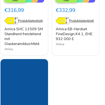
11509
Herdset
SM
FineDesign,K4.1,
€316,99
€332,99
Standherd
EHE
freistehend
932
mit
000
Produktdatenblatt
Produktdatenblatt
Glaskeramikkochfeld
E
Amica SHC 11509 SM
Amica EB-Herdset
Standherd freistehend
FineDesign,K4.1, EHE
mit
932 000 E
Glaskeramikkochfeld
Amica
Amica