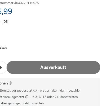
ernummer
4040729115575
ller Preis
,99
- (DE)
nkante
Ausverkauft
ionen
Bonität vorausgesetzt
- erst erhalten, dann bezahlen
ät vorausgesetzt
- in 3, 6, 12 oder 24 Monatsraten
 allen gängigen Zahlungsarten