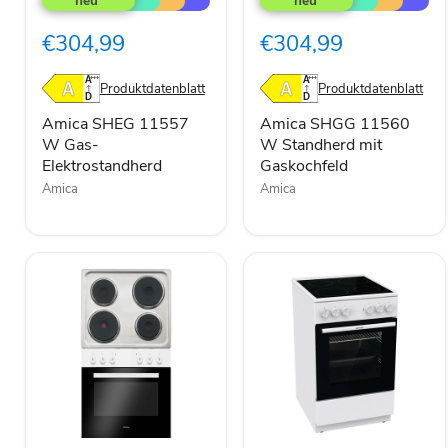
11557
11560
W
W
€304,99
€304,99
Gas-
Standherd
Elektrostandherd
mit
Gaskochfeld
Produktdatenblatt
Produktdatenblatt
Amica SHEG 11557
Amica SHGG 11560
W Gas-
W Standherd mit
Elektrostandherd
Gaskochfeld
Amica
Amica
Amica
Gorenje