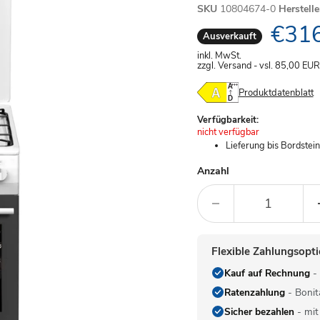
SKU
10804674-0
Herstell
Aktue
€316
Ausverkauft
inkl. MwSt.
zzgl. Versand - vsl. 85,00
EUR
Produktdatenblatt
Verfügbarkeit:
Achtung:
nicht verfügbar
Lieferung bis Bordstei
Anzahl
Flexible Zahlungsopt
Kauf auf Rechnung
- 
Ratenzahlung
- Bonit
Sicher bezahlen
- mit