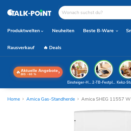
Produktwelten
Neuheiten
Beste B-Ware
S
Rausverkauf
🔥 Deals
Aktuelle Angebote
🔥
›
BIS −60 %
Einsteiger-Handy
2-TB-Festplatte
Kekz-St
Home
Amica Gas-Standherde
Amica SHEG 11557 W S