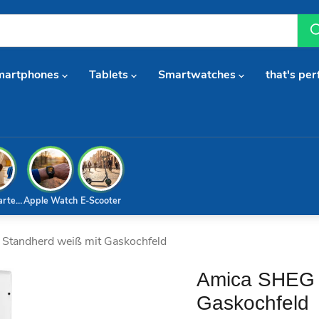
martphones
Tablets
Smartwatches
that's per
arterset
Apple Watch
E-Scooter
tandherd weiß mit Gaskochfeld
Amica SHEG 
Gaskochfeld