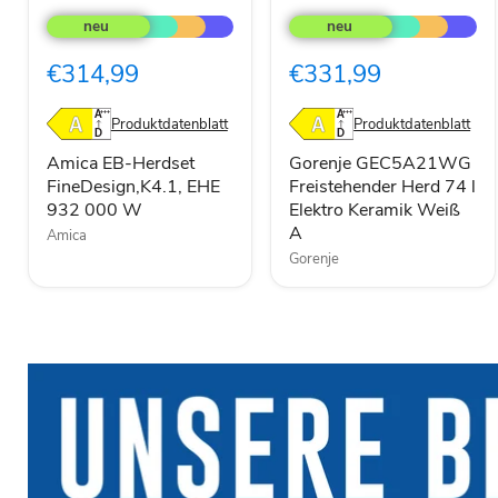
EB-
GEC5A21WG
Herdset
Freistehender
FineDesign,K4.1,
Herd
€314,99
€331,99
EHE
74
932
l
000
Elektro
Produktdatenblatt
Produktdatenblatt
W
Keramik
Weiß
Amica EB-Herdset
Gorenje GEC5A21WG
A
FineDesign,K4.1, EHE
Freistehender Herd 74 l
932 000 W
Elektro Keramik Weiß
A
Amica
Gorenje