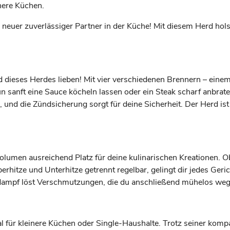
nere Küchen.
er zuverlässiger Partner in der Küche! Mit diesem Herd holst 
d dieses Herdes lieben! Mit vier verschiedenen Brennern – eine
un sanft eine Sauce köcheln lassen oder ein Steak scharf anbrate
nd die Zündsicherung sorgt für deine Sicherheit. Der Herd ist 
volumen ausreichend Platz für deine kulinarischen Kreationen. 
Oberhitze und Unterhitze getrennt regelbar, gelingt dir jedes Ge
dampf löst Verschmutzungen, die du anschließend mühelos we
al für kleinere Küchen oder Single-Haushalte. Trotz seiner kompa