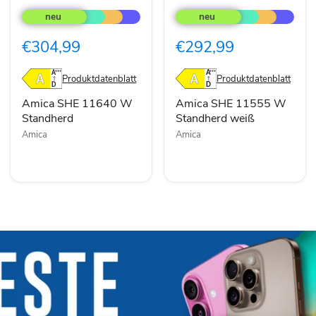
SHE
SHE
11640
11555
W
W
€304,99
€292,99
Standherd
Standherd
weiß
Produktdatenblatt
Produktdatenblatt
Amica SHE 11640 W
Amica SHE 11555 W
Standherd
Standherd weiß
Amica
Amica