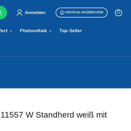
Anmelden
VERTRAG WIDERRUFEN
Warenk
anzeige
fect
Photovoltaik
Top-Seller
11557 W Standherd weiß mit