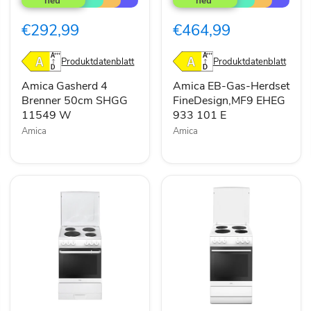
4
Gas-
Brenner
Herdset
€292,99
€464,99
50cm
FineDesign,MF9
SHGG
EHEG
11549
933
Produktdatenblatt
Produktdatenblatt
W
101
E
Amica Gasherd 4
Amica EB-Gas-Herdset
Brenner 50cm SHGG
FineDesign,MF9 EHEG
11549 W
933 101 E
Amica
Amica
Amica
Amica