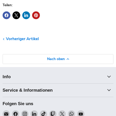
Teilen:
Vorheriger Artikel
Nach oben
Info
Service & Informationen
Folgen Sie uns
Email
Finden
Finden
Finden
Finden
Finden
Finden
Finden
Finden