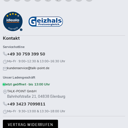
Talk-
Sie
Sie
Sie
Sie
Sie
Sie
Sie
Sie
Point
uns
uns
uns
uns
uns
uns
uns
uns
auf
auf
auf
auf
auf
auf
auf
auf
Facebook
Instagram
LinkedIn
TikTok
Twitch
X
WhatsApp
YouTube
Kontakt
Servicehotline
+49 30 759 399 50
Mo–Fr · 9:00–12:30 & 13:00–16:30 Uhr
kundenservice@talk-point.de
Unser Ladengeschäft
Jetzt geöffnet · bis 13:00 Uhr
TALK-POINT GmbH
Bahnhofstraße 21, 04838 Eilenburg
+49 3423 7099811
Mo–Fr · 9:30–13:00 & 13:30–18:00 Uhr
VERTRAG WIDERRUFEN