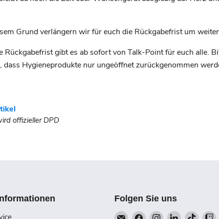
sem Grund verlängern wir für euch die Rückgabefrist um weiter
Rückgabefrist gibt es ab sofort von Talk-Point für euch alle. Bi
n, dass Hygieneprodukte nur ungeöffnet zurückgenommen werd
tikel
ird offizieller DPD
Informationen
Folgen Sie uns
Email
Finden
Finden
Finden
Finde
vice