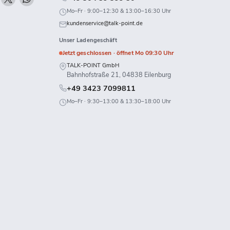
ie
Sie
Sie
Mo–Fr · 9:00–12:30 & 13:00–16:30 Uhr
uns
uns
uns
kundenservice@talk-point.de
uf
auf
auf
Unser Ladengeschäft
k
Twitch
X
WhatsApp
Jetzt geschlossen · öffnet Mo 09:30 Uhr
TALK-POINT GmbH
Bahnhofstraße 21, 04838 Eilenburg
+49 3423 7099811
Mo–Fr · 9:30–13:00 & 13:30–18:00 Uhr