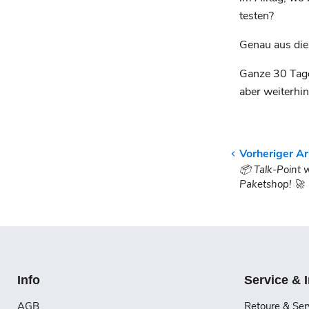
testen?
Genau aus die
Ganze 30 Tage 
aber weiterhi
Vorheriger Ar
📦 Talk-Point w
Paketshop! 🚀
Info
Service & 
AGB
Retoure & Ser