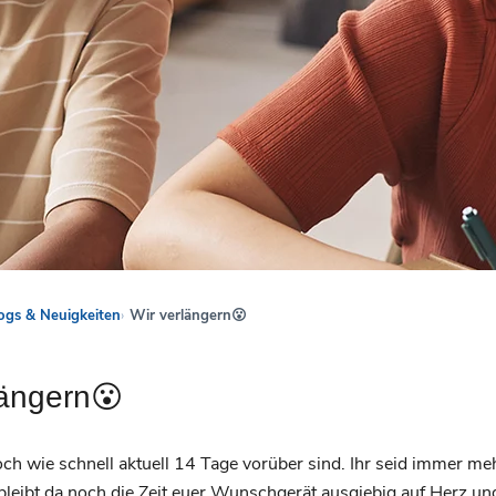
ogs & Neuigkeiten
Wir verlängern😮
längern😮
ch wie schnell aktuell 14 Tage vorüber sind. Ihr seid immer me
bleibt da noch die Zeit euer Wunschgerät ausgiebig auf Herz un