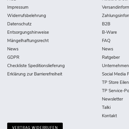
Impressum
Versandinfor
Widerrufsbelehrung
Zahlungsinfo
Datenschutz
B2B
Entsorgungshinweise
B-Ware
Mängelhaftungsrecht
FAQ
News
News
GDPR
Ratgeber
Checkliste Speditionslieferung
Unternehmen
Erklärung zur Barrierefreiheit
Social Media P
TP Store Eile
TP Service-Po
Newsletter
Talki
Kontakt
VERTRAG WIDERRUFEN