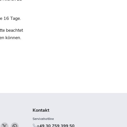
e 16 Tage.
tte beachtet
en können.
Kontakt
Servicehotline
n
Finden
Finden
Finden
+49 30 759 399 50