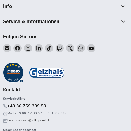
Info
Service & Informationen
Folgen Sie uns
Email
Finden
Finden
Finden
Finden
Finden
Finden
Finden
Finden
Talk-
Sie
Sie
Sie
Sie
Sie
Sie
Sie
Sie
Point
uns
uns
uns
uns
uns
uns
uns
uns
auf
auf
auf
auf
auf
auf
auf
auf
Facebook
Instagram
LinkedIn
TikTok
Twitch
X
WhatsApp
YouTube
Kontakt
Servicehotline
+49 30 759 399 50
Mo–Fr · 9:00–12:30 & 13:00–16:30 Uhr
kundenservice@talk-point.de
Unser Ladengeschäft