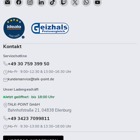
Email
Finden
Finden
Finden
Finden
Finden
Finden
Finden
Finden
Talk-
Sie
Sie
Sie
Sie
Sie
Sie
Sie
Sie
Point
uns
uns
uns
uns
uns
uns
uns
uns
auf
auf
auf
auf
auf
auf
auf
auf
Facebook
Instagram
LinkedIn
TikTok
Twitch
X
WhatsApp
YouTube
Kontakt
Servicehotline
+49 30 759 399 50
Mo–Fr · 9:00–12:30 & 13:00–16:30 Uhr
kundenservice@talk-point.de
Unser Ladengeschäft
Jetzt geöffnet · bis 18:00 Uhr
TALK-POINT GmbH
Bahnhofstraße 21, 04838 Eilenburg
+49 3423 7099811
Mo–Fr · 9:30–13:00 & 13:30–18:00 Uhr