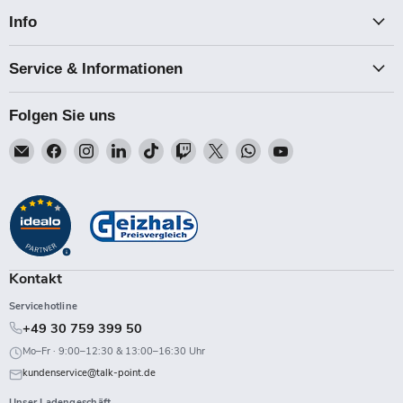
Info
Service & Informationen
Folgen Sie uns
Email
Finden
Finden
Finden
Finden
Finden
Finden
Finden
Finden
Talk-
Sie
Sie
Sie
Sie
Sie
Sie
Sie
Sie
Point
uns
uns
uns
uns
uns
uns
uns
uns
auf
auf
auf
auf
auf
auf
auf
auf
Facebook
Instagram
LinkedIn
TikTok
Twitch
X
WhatsApp
YouTube
Kontakt
Servicehotline
+49 30 759 399 50
Mo–Fr · 9:00–12:30 & 13:00–16:30 Uhr
kundenservice@talk-point.de
Unser Ladengeschäft