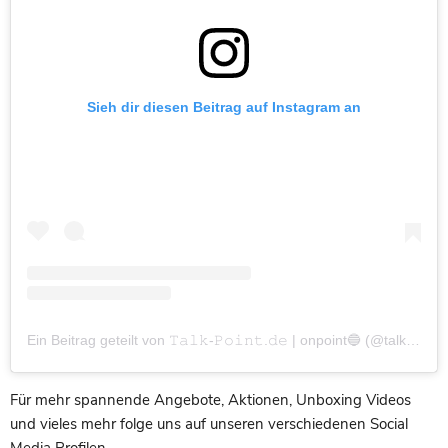
Sieh dir diesen Beitrag auf Instagram an
Ein Beitrag geteilt von 𝚃𝚊𝚕𝚔-𝙿𝚘𝚒𝚗𝚝.𝚍𝚎 | onpoint🔵 (@talk_point_gmbh)
Für mehr spannende Angebote, Aktionen, Unboxing Videos
und vieles mehr folge uns auf unseren verschiedenen Social
Media Profilen.