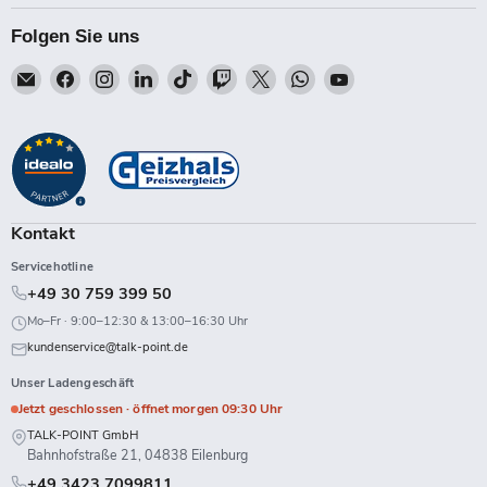
Folgen Sie uns
Email
Finden
Finden
Finden
Finden
Finden
Finden
Finden
Finden
Talk-
Sie
Sie
Sie
Sie
Sie
Sie
Sie
Sie
Point
uns
uns
uns
uns
uns
uns
uns
uns
auf
auf
auf
auf
auf
auf
auf
auf
Facebook
Instagram
LinkedIn
TikTok
Twitch
X
WhatsApp
YouTube
Kontakt
Servicehotline
+49 30 759 399 50
Mo–Fr · 9:00–12:30 & 13:00–16:30 Uhr
kundenservice@talk-point.de
Unser Ladengeschäft
Jetzt geschlossen · öffnet morgen 09:30 Uhr
TALK-POINT GmbH
Bahnhofstraße 21, 04838 Eilenburg
+49 3423 7099811