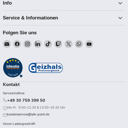
Info
Service & Informationen
Folgen Sie uns
Email
Finden
Finden
Finden
Finden
Finden
Finden
Finden
Finden
Talk-
Sie
Sie
Sie
Sie
Sie
Sie
Sie
Sie
Point
uns
uns
uns
uns
uns
uns
uns
uns
auf
auf
auf
auf
auf
auf
auf
auf
Facebook
Instagram
LinkedIn
TikTok
Twitch
X
WhatsApp
YouTube
Kontakt
Servicehotline
+49 30 759 399 50
Mo–Fr · 9:00–12:30 & 13:00–16:30 Uhr
kundenservice@talk-point.de
Unser Ladengeschäft