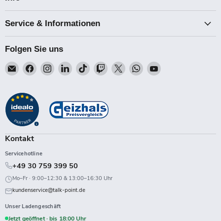
Service & Informationen
Folgen Sie uns
Email
Finden
Finden
Finden
Finden
Finden
Finden
Finden
Finden
Talk-
Sie
Sie
Sie
Sie
Sie
Sie
Sie
Sie
Point
uns
uns
uns
uns
uns
uns
uns
uns
auf
auf
auf
auf
auf
auf
auf
auf
Facebook
Instagram
LinkedIn
TikTok
Twitch
X
WhatsApp
YouTube
Kontakt
Servicehotline
+49 30 759 399 50
Mo–Fr · 9:00–12:30 & 13:00–16:30 Uhr
kundenservice@talk-point.de
Unser Ladengeschäft
Jetzt geöffnet · bis 18:00 Uhr