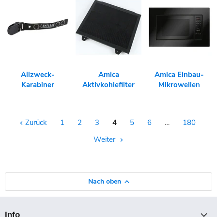
Allzweck-
Amica
Amica Einbau-
Karabiner
Aktivkohlefilter
Mikrowellen
Zurück
1
2
3
4
5
6
…
180
Weiter
Nach oben
Info