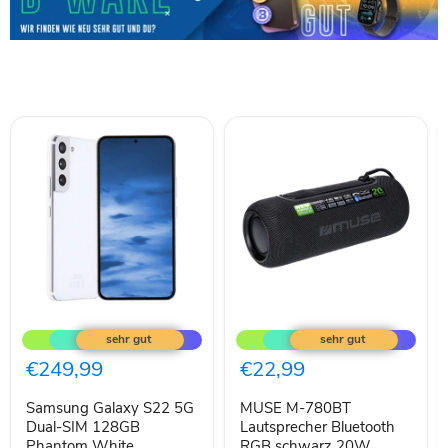
Samsung
MUSE
Galaxy
M-
S22
780BT
5G
Lautsprecher
€249,99
€22,99
Dual-
Bluetooth
SIM
RGB
Samsung Galaxy S22 5G
MUSE M-780BT
128GB
schwarz
Phantom
Dual-SIM 128GB
20W
Lautsprecher Bluetooth
White
Phantom White
RGB schwarz 20W