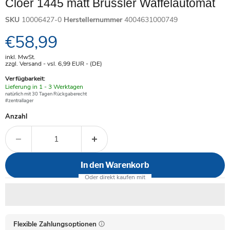
Cloer 1445 matt Brüssler Waffelautomat
SKU
10006427-0
Herstellernummer
4004631000749
Aktueller Preis
€58,99
inkl. MwSt.
zzgl. Versand - vsl. 6,99
EUR
- (DE)
Verfügbarkeit:
Verfügbar
Lieferung in 1 - 3 Werktagen
-
natürlich mit 30 Tagen Rückgaberecht
#zentrallager
Anzahl
In den Warenkorb
Flexible Zahlungsoptionen