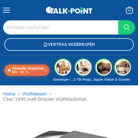
Menü
Waren
anzei
VERTRAG WIDERRUFEN
Aktuelle Angebote
🔥
›
BIS −60 %
Einsteiger-Handy
2-TB-Festplatte
Apple Watch
E-Scooter
Home
Waffeleisen
Cloer 1445 matt Brüssler Waffelautomat