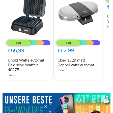
Dop
Waf
€5
silbe
Un
Waf
Uno
Unold
Cloer
Waffelautomat
1329
Belgische
matt
Waffeln
Doppelwaffelautomat
€55,99
€62,99
48275
Unold Waffelautomat
Cloer 1329 matt
Belgische Waffeln
Doppelwaffelautomat
48275
Cloer
Unold