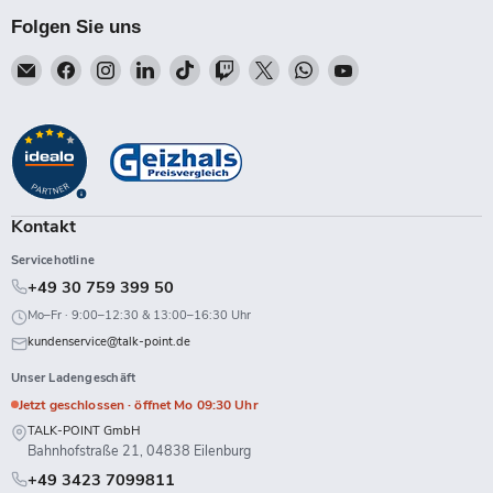
Folgen Sie uns
Email
Finden
Finden
Finden
Finden
Finden
Finden
Finden
Finden
Talk-
Sie
Sie
Sie
Sie
Sie
Sie
Sie
Sie
Point
uns
uns
uns
uns
uns
uns
uns
uns
auf
auf
auf
auf
auf
auf
auf
auf
Facebook
Instagram
LinkedIn
TikTok
Twitch
X
WhatsApp
YouTube
Kontakt
Servicehotline
+49 30 759 399 50
Mo–Fr · 9:00–12:30 & 13:00–16:30 Uhr
kundenservice@talk-point.de
Unser Ladengeschäft
Jetzt geschlossen · öffnet Mo 09:30 Uhr
TALK-POINT GmbH
Bahnhofstraße 21, 04838 Eilenburg
+49 3423 7099811