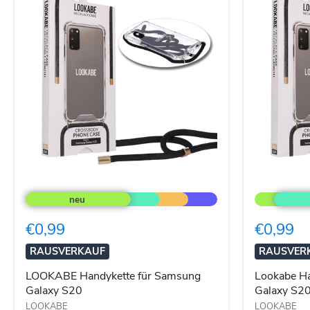
LOOKABE
Lookabe
Handykette
Handykette
für
für
Samsung
Samsung
€0,99
€0,99
Galaxy
Galaxy
S20
S20+
RAUSVERKAUF
RAUSVER
LOOKABE Handykette für Samsung
Lookabe Ha
Galaxy S20
Galaxy S2
LOOKABE
LOOKABE