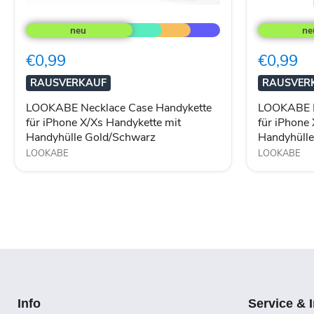
LOOKABE
LOOKABE
Necklace
Necklace
Case
Case
Handykette
Handykette
€0,99
€0,99
für
für
iPhone
iPhone
RAUSVERKAUF
RAUSVER
X/Xs
Xr
Handykette
Handykette
LOOKABE Necklace Case Handykette
LOOKABE N
mit
mit
für iPhone X/Xs Handykette mit
für iPhone
Handyhülle
Handyhülle
Handyhülle Gold/Schwarz
Handyhüll
Gold/Schwarz
Gold/Schw
LOOKABE
LOOKABE
Info
Service & 