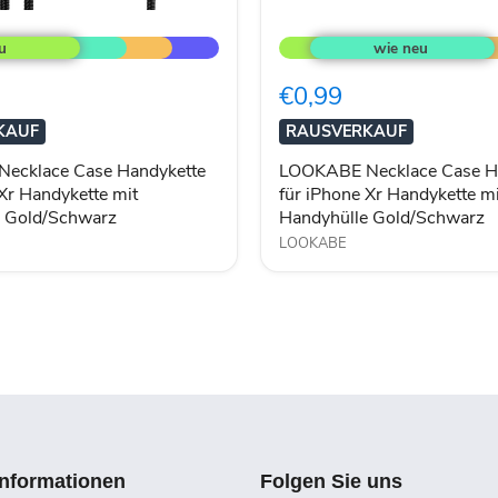
LOOKABE
Necklace
Case
Handykette
€0,99
für
iPhone
KAUF
RAUSVERKAUF
Xr
Handykette
ecklace Case Handykette
LOOKABE Necklace Case H
mit
 Xr Handykette mit
für iPhone Xr Handykette mi
Handyhülle
e Gold/Schwarz
Handyhülle Gold/Schwarz
arz
Gold/Schwarz
LOOKABE
Informationen
Folgen Sie uns