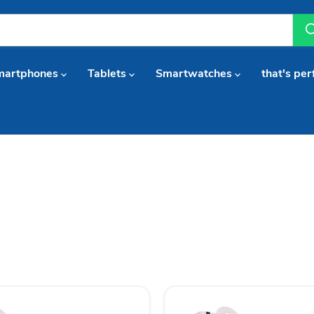
martphones
Tablets
Smartwatches
that's per