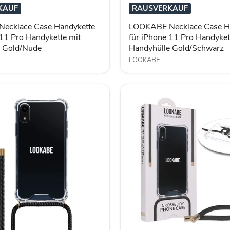
iPhone
KAUF
RAUSVERKAUF
11
Pro
ecklace Case Handykette
LOOKABE Necklace Case H
Handykette
 11 Pro Handykette mit
für iPhone 11 Pro Handyket
mit
e Gold/Nude
Handyhülle Gold/Schwarz
Handyhülle
Gold/Schwarz
LOOKABE