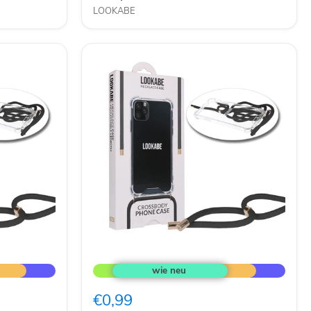
LOOKABE
LOOKABE
Necklace
Case
Handykette
€0,99
für