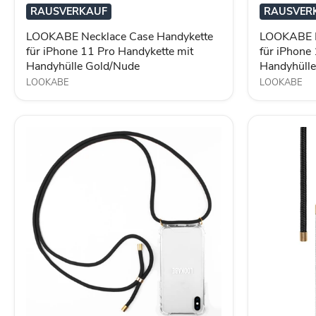
iPhone
iPhone
RAUSVERKAUF
RAUSVER
11
11
Pro
Pro
LOOKABE Necklace Case Handykette
LOOKABE N
Handykette
Handykette
für iPhone 11 Pro Handykette mit
für iPhone
mit
mit
Handyhülle Gold/Nude
Handyhüll
Handyhülle
Handyhülle
Gold/Nude
Gold/Nude
LOOKABE
LOOKABE