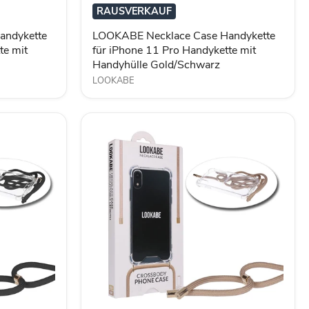
iPhone
RAUSVERKAUF
11
Pro
andykette
LOOKABE Necklace Case Handykette
Handykette
te mit
für iPhone 11 Pro Handykette mit
mit
Handyhülle Gold/Schwarz
Handyhülle
Gold/Schwarz
LOOKABE