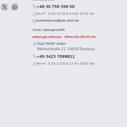
n
Finden
Finden
Finden
+49 30 759 399 50
ie
Sie
Sie
Mo–Fr · 9:00–12:30 & 13:00–16:30 Uhr
uns
uns
uns
kundenservice@talk-point.de
uf
auf
auf
Unser Ladengeschäft
k
Twitch
X
WhatsApp
Jetzt geschlossen · öffnet Mo 09:30 Uhr
TALK-POINT GmbH
Bahnhofstraße 21, 04838 Eilenburg
+49 3423 7099811
Mo–Fr · 9:30–13:00 & 13:30–18:00 Uhr