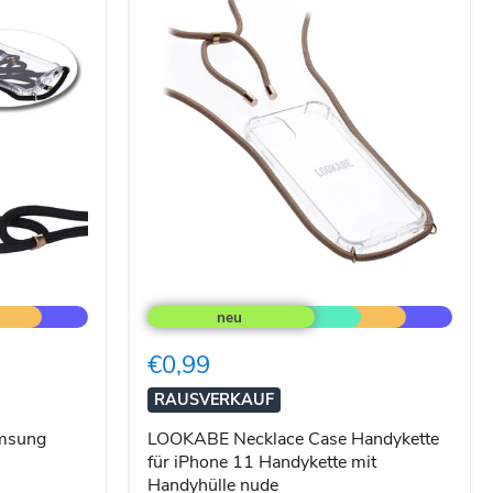
LOOKABE
Necklace
Case
Handykette
€0,99
für
iPhone
RAUSVERKAUF
11
Handykette
amsung
LOOKABE Necklace Case Handykette
mit
für iPhone 11 Handykette mit
Handyhülle
Handyhülle nude
nude