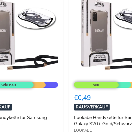
Lookabe
Handykette
für
Samsung
€0,49
Galaxy
S20+
KAUF
RAUSVERKAUF
Gold/Schwarz
ndykette für Samsung
Lookabe Handykette für S
0+
Galaxy S20+ Gold/Schwarz
LOOKABE