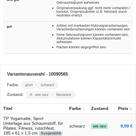
Gebrauchsspuren aufweisen
Originalverpackung ggf. nicht mehr vorhanden /
benutzt, Originalzubehör (z.B. Netzteil) durch
neutrales ersetzt
Artikel mit markanten Nutzungserscheinungen,
gut
Verschleißerscheinungen können vorhanden sein
Feine Gebrauchsspuren können vorhanden sein,
Akkumulatoren können Kapazitätsverluste
aufweisen
Flächen können abgegriffen sein
Variantenauswahl - 10090565
Farbe:
grün
schwarz
Zustand:
A - wie neu
Neuware
Titel
Farbe
Zustand
Preis
TP Yogamatte, Sport
Unterlage aus Schaumstoff, für
schwarz
9,99 €
wie neu
Pilates, Fitness, rutschfest,
185 x 61 x 1,5 cm
Ausgewählt