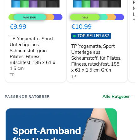
und
En
Mas
Mas
TP
TP
ca.
Lila
Yogamatte,
Yogamatte,
75
Sport
Sport
x
TP
Unterlage
Unterlage
€9,99
€10,99
44
aus
aus
cm
Schaumstoff
Schaumstoff,
Lila
TOP-SELLER #87
TP Yogamatte, Sport
grün
für
Pilates,
Unterlage aus
Pilates,
TP Yogamatte, Sport
Fitness,
Fitness,
Schaumstoff grün
Unterlage aus
rutschfest,
rutschfest,
Pilates, Fitness,
Schaumstoff, für Pilates,
185
185
rutschfest, 185 x 61 x
Fitness, rutschfest, 185
x
x
1,5 cm
61
61
x 61 x 1,5 cm Grün
x
x
TP
TP
1,5
1,5
cm
cm
Grün
Alle Ratgeber →
PASSENDE RATGEBER