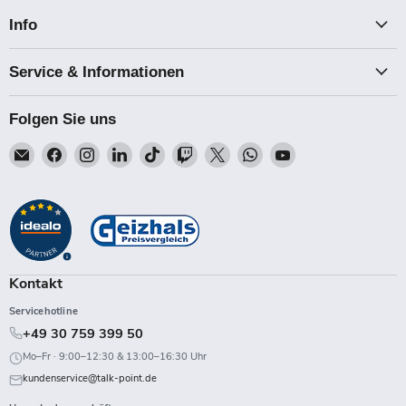
Info
Service & Informationen
Folgen Sie uns
Email
Finden
Finden
Finden
Finden
Finden
Finden
Finden
Finden
Talk-
Sie
Sie
Sie
Sie
Sie
Sie
Sie
Sie
Point
uns
uns
uns
uns
uns
uns
uns
uns
auf
auf
auf
auf
auf
auf
auf
auf
Facebook
Instagram
LinkedIn
TikTok
Twitch
X
WhatsApp
YouTube
Kontakt
Servicehotline
+49 30 759 399 50
Mo–Fr · 9:00–12:30 & 13:00–16:30 Uhr
kundenservice@talk-point.de