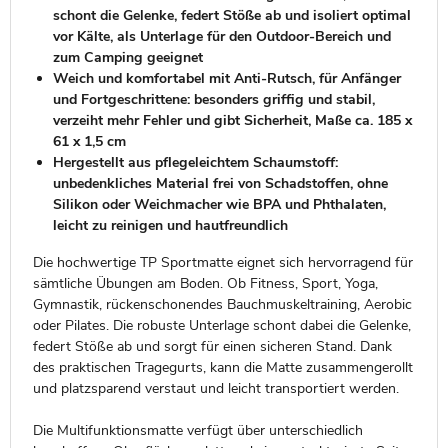
schont die Gelenke, federt Stöße ab und isoliert optimal
vor Kälte, als Unterlage für den Outdoor-Bereich und
zum Camping geeignet
Weich und komfortabel mit Anti-Rutsch, für Anfänger
und Fortgeschrittene: besonders griffig und stabil,
verzeiht mehr Fehler und gibt Sicherheit, Maße ca. 185 x
61 x 1,5 cm
Hergestellt aus pflegeleichtem Schaumstoff:
unbedenkliches Material frei von Schadstoffen, ohne
Silikon oder Weichmacher wie BPA und Phthalaten,
leicht zu reinigen und hautfreundlich
Die hochwertige TP Sportmatte eignet sich hervorragend für
sämtliche Übungen am Boden. Ob Fitness, Sport, Yoga,
Gymnastik, rückenschonendes Bauchmuskeltraining, Aerobic
oder Pilates. Die robuste Unterlage schont dabei die Gelenke,
federt Stöße ab und sorgt für einen sicheren Stand. Dank
des praktischen Tragegurts, kann die Matte zusammengerollt
und platzsparend verstaut und leicht transportiert werden.
Die Multifunktionsmatte verfügt über unterschiedlich