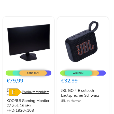
KOORUI
JBL
Gaming
GO
Monitor
4
27
Bluetooth
€79,99
€32,99
Zoll,
Lautsprecher
165Hz,
Schwarz
JBL GO 4 Bluetooth
FHD(1920×108
Produktdatenblatt
Lautsprecher Schwarz
KOORUI Gaming Monitor
JBL by Harman
27 Zoll, 165Hz,
FHD(1920×108