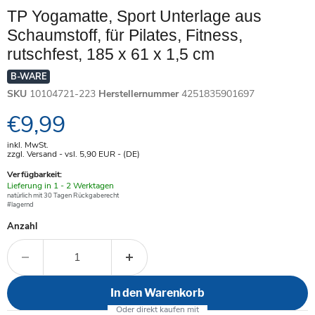
TP Yogamatte, Sport Unterlage aus
Schaumstoff, für Pilates, Fitness,
rutschfest, 185 x 61 x 1,5 cm
B-WARE
SKU
10104721-223
Herstellernummer
4251835901697
Aktueller Preis
€9,99
inkl. MwSt.
zzgl. Versand - vsl. 5,90
EUR
- (DE)
Verfügbarkeit:
Verfügbar
Lieferung in 1 - 2 Werktagen
-
natürlich mit 30 Tagen Rückgaberecht
#lagernd
Anzahl
In den Warenkorb