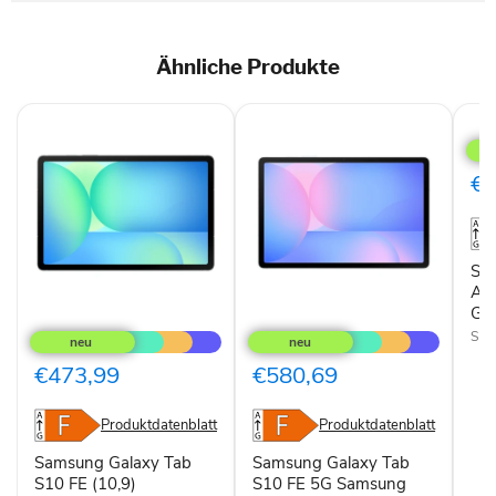
Ähnliche Produkte
Sam
Gala
Tab
A11
€2
128
LTE
+
WiF
Gra
Sa
A1
Gr
Samsung
Samsung
Galaxy
Galaxy
Sam
Tab
Tab
S10
S10
€473,99
€580,69
FE
FE
(10,9)
5G
Samsung
Produktdatenblatt
Produktdatenblatt
Exynos
LTE-
Samsung Galaxy Tab
Samsung Galaxy Tab
TDD
S10 FE (10,9)
S10 FE 5G Samsung
&