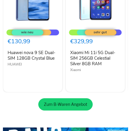
Huawei
Xiaomi
nova
Mi
9
11i
SE
5G
€130,99
€329,99
Dual-
Dual-
SIM
SIM
Huawei nova 9 SE Dual-
Xiaomi Mi 11i 5G Dual-
128GB
256GB
Crystal
SIM 128GB Crystal Blue
Celestial
SIM 256GB Celestial
Blue
Silver
Silver 8GB RAM
HUAWEI
8GB
Xiaomi
RAM
Zum B-Waren Angebot