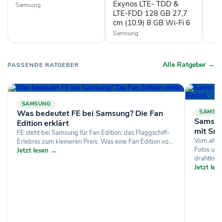
Exynos LTE- TDD &
Samsung
LTE-
LTE-FDD 128 GB 27,7
FDD
128
cm (10.9) 8 GB Wi-Fi 6
GB
Samsung
27,7
cm
(10.9)
8
Alle Ratgeber →
PASSENDE RATGEBER
GB
Wi-
Fi
6
SAMSUNG
Was bedeutet FE bei Samsung? Die Fan
SAMSU
Samsun
Edition erklärt
mit Sm
FE steht bei Samsung für Fan Edition: das Flaggschiff-
Vom alte
Erlebnis zum kleineren Preis. Was eine Fan Edition vo...
Fotos un
Jetzt lesen →
drahtlos, p
Jetzt le