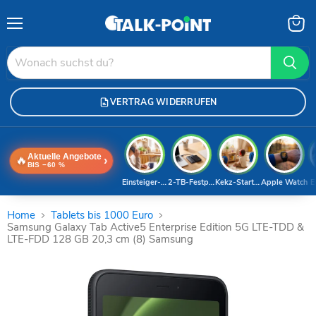
Menü
Waren
anzei
VERTRAG WIDERRUFEN
Aktuelle Angebote
🔥
›
BIS −60 %
Einsteiger-Handy
2-TB-Festplatte
Kekz-Starterset
Apple Watch
E
Home
Tablets bis 1000 Euro
Samsung Galaxy Tab Active5 Enterprise Edition 5G LTE-TDD &
LTE-FDD 128 GB 20,3 cm (8) Samsung