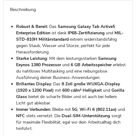
Beschreibung
Robust & Bereit:
Das
Samsung Galaxy Tab Active5
Enterprise Edition
ist dank
IP68-Zertifizierung
und
MIL-
STD-810H Militärstandard
extrem widerstandsfähig
gegen Staub, Wasser und Stürze, perfekt für jede
Herausforderung.
Starke Leistung:
Mit dem leistungsstarken
Samsung
Exynos 1380 Prozessor
und
6 GB Arbeitsspeicher
erlebst
du nahtloses Multitasking und eine reibungslose
Ausführung deiner Business-Anwendungen.
Brillantes Display:
Das
8 Zoll große WUXGA-Display
(1920 x 1200 Pixel)
mit
600 cd/m² Helligkeit
und
Gorilla
Glass
bietet dir scharfe Bilder und ist auch bei hellem
Licht gut ablesbar.
Immer Verbunden:
Bleibe mit
5G
,
Wi-Fi 6 (802.11ax)
und
NFC
stets vernetzt. Die
Dual-SIM-Unterstützung
sorgt
für maximale Flexibilität, egal wo dein Arbeitsalltag dich
hinführt.