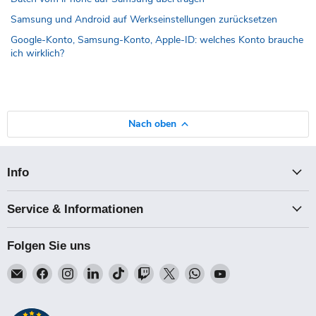
Samsung und Android auf Werkseinstellungen zurücksetzen
Google-Konto, Samsung-Konto, Apple-ID: welches Konto brauche
ich wirklich?
Nach oben
Info
Service & Informationen
Folgen Sie uns
Email
Finden
Finden
Finden
Finden
Finden
Finden
Finden
Finden
Talk-
Sie
Sie
Sie
Sie
Sie
Sie
Sie
Sie
Point
uns
uns
uns
uns
uns
uns
uns
uns