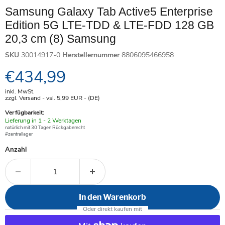
Samsung Galaxy Tab Active5 Enterprise
Edition 5G LTE-TDD & LTE-FDD 128 GB
20,3 cm (8) Samsung
SKU
30014917-0
Herstellernummer
8806095466958
Aktueller Preis
€434,99
inkl. MwSt.
zzgl. Versand - vsl. 5,99
EUR
- (DE)
Verfügbarkeit:
Verfügbar
Lieferung in 1 - 2 Werktagen
-
natürlich mit 30 Tagen Rückgaberecht
#zentrallager
Anzahl
In den Warenkorb