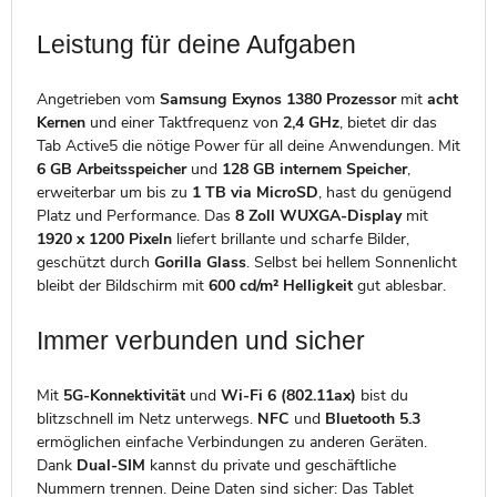
Leistung für deine Aufgaben
Angetrieben vom
Samsung Exynos 1380 Prozessor
mit
acht
Kernen
und einer Taktfrequenz von
2,4 GHz
, bietet dir das
Tab Active5 die nötige Power für all deine Anwendungen. Mit
6 GB Arbeitsspeicher
und
128 GB internem Speicher
,
erweiterbar um bis zu
1 TB via MicroSD
, hast du genügend
Platz und Performance. Das
8 Zoll WUXGA-Display
mit
1920 x 1200 Pixeln
liefert brillante und scharfe Bilder,
geschützt durch
Gorilla Glass
. Selbst bei hellem Sonnenlicht
bleibt der Bildschirm mit
600 cd/m² Helligkeit
gut ablesbar.
Immer verbunden und sicher
Mit
5G-Konnektivität
und
Wi-Fi 6 (802.11ax)
bist du
blitzschnell im Netz unterwegs.
NFC
und
Bluetooth 5.3
ermöglichen einfache Verbindungen zu anderen Geräten.
Dank
Dual-SIM
kannst du private und geschäftliche
Nummern trennen. Deine Daten sind sicher: Das Tablet