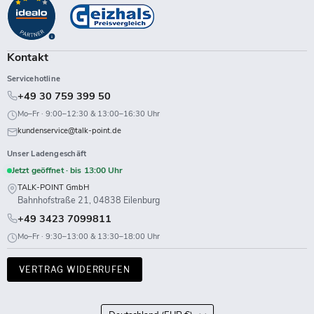
auf
auf
auf
auf
auf
auf
auf
auf
Facebook
Instagram
LinkedIn
TikTok
Twitch
X
WhatsApp
YouTube
Kontakt
Servicehotline
+49 30 759 399 50
Mo–Fr · 9:00–12:30 & 13:00–16:30 Uhr
kundenservice@talk-point.de
Unser Ladengeschäft
Jetzt geöffnet · bis 13:00 Uhr
TALK-POINT GmbH
Bahnhofstraße 21, 04838 Eilenburg
+49 3423 7099811
Mo–Fr · 9:30–13:00 & 13:30–18:00 Uhr
VERTRAG WIDERRUFEN
Land