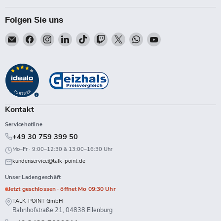
Folgen Sie uns
Email
Finden
Finden
Finden
Finden
Finden
Finden
Finden
Finden
Talk-
Sie
Sie
Sie
Sie
Sie
Sie
Sie
Sie
Point
uns
uns
uns
uns
uns
uns
uns
uns
auf
auf
auf
auf
auf
auf
auf
auf
Facebook
Instagram
LinkedIn
TikTok
Twitch
X
WhatsApp
YouTube
Kontakt
Servicehotline
+49 30 759 399 50
Mo–Fr · 9:00–12:30 & 13:00–16:30 Uhr
kundenservice@talk-point.de
Unser Ladengeschäft
Jetzt geschlossen · öffnet Mo 09:30 Uhr
TALK-POINT GmbH
Bahnhofstraße 21, 04838 Eilenburg