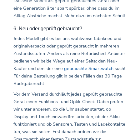
Dasselbe Modell als geprüft gebrauchtes Gerät oder
eine Generation älter spart spürbar, ohne dass du im
Alltag Abstriche machst. Mehr dazu im nächsten Schritt.
6. Neu oder geprüft gebraucht?
Jedes Modell gibt es bei uns wahlweise fabrikneu und
originalverpackt oder geprüft gebraucht in mehreren
Zustandsstufen. Anders als reine Refurbished-Anbieter
bedienen wir beide Wege auf einer Seite: den Neu-
Käufer und den, der eine
gebrauchte Smartwatch
sucht.
Für deine Bestellung gilt in beiden Fällen das 30 Tage
Rückgaberecht.
Vor dem Versand durchläuft jedes geprüft gebrauchte
Gerät einen Funktions- und Optik-Check. Dabei prüfen
wir unter anderem, ob die Uhr sauber startet, ob
Display und Touch einwandfrei arbeiten, ob der Akku
funktioniert und ob Sensoren, Tasten und Ladekontakte
tun, was sie sollen. Erst danach ordnen wir die
Smartwatch einer festen Zustandsstufe zu: