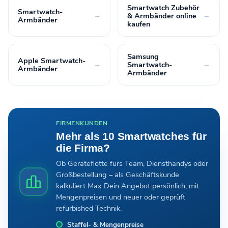
Smartwatch Zubehör
Smartwatch-
→
& Armbänder online
→
Armbänder
kaufen
Samsung
Apple Smartwatch-
→
Smartwatch-
→
Armbänder
Armbänder
FIRMENKUNDEN
Mehr als 10 Smartwatches für
die Firma?
Ob Geräteflotte fürs Team, Diensthandys oder
Großbestellung – als Geschäftskunde
kalkuliert Max Dein Angebot persönlich, mit
Mengenpreisen und neuer oder geprüft
refurbished Technik.
Staffel- & Mengenpreise