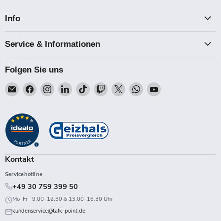
Info
Service & Informationen
Folgen Sie uns
Email
Finden
Finden
Finden
Finden
Finden
Finden
Finden
Finden
Talk-
Sie
Sie
Sie
Sie
Sie
Sie
Sie
Sie
Point
uns
uns
uns
uns
uns
uns
uns
uns
auf
auf
auf
auf
auf
auf
auf
auf
Facebook
Instagram
LinkedIn
TikTok
Twitch
X
WhatsApp
YouTube
Kontakt
Servicehotline
+49 30 759 399 50
Mo–Fr · 9:00–12:30 & 13:00–16:30 Uhr
kundenservice@talk-point.de