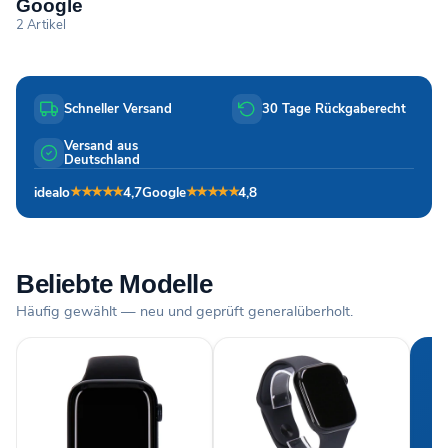
Google
2 Artikel
Schneller Versand
30 Tage Rückgaberecht
Versand aus
Deutschland
idealo
4,7
Google
4,8
★★★★★
★★★★★
Beliebte Modelle
Häufig gewählt — neu und geprüft generalüberholt.
M
S
Fi
Zu