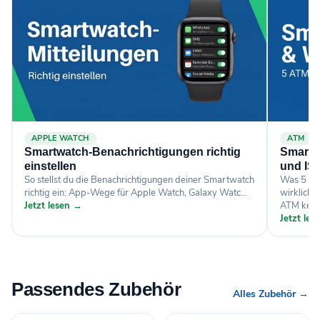
APPLE WATCH
ATM
Smartwatch-Benachrichtigungen richtig
Smartw
einstellen
und ISO
So stellst du die Benachrichtigungen deiner Smartwatch
Was 5 AT
richtig ein: App-Wege für Apple Watch, Galaxy Watc...
wirklich 
Jetzt lesen →
ATM kein.
Jetzt le
Passendes Zubehör
Alles Zubehör →