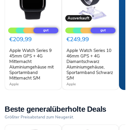
Ausverkauft
Apple
Apple
Watch
Watch
Series
Series
9
10
€209,99
€249,99
45mm
46mm
GPS
GPS
Apple Watch Series 9
Apple Watch Series 10
+
+
4G
45mm GPS + 4G
4G
46mm GPS + 4G
Mitternacht
Diamantschwarz
Mitternacht
Diamantschwarz
Aluminiumgehäuse
Aluminiumgehäuse,
Aluminiumgehäuse mit
Aluminiumgehäuse,
mit
Sportarmband
Sportarmband
Sportarmband Schwarz
Sportarmband
Schwarz
Al
Mitternacht S/M
S/M
Mitternacht
S/M
S/M
Apple
Apple
Beste generalüberholte Deals
Größter Preisabstand zum Neugerät.