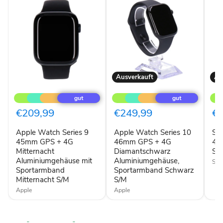
Ausverkauft
Au
Apple
Apple
Sam
Watch
Watch
Gal
Series
Series
Wat
9
10
4
€209,99
€249,99
€8
45mm
46mm
Clas
GPS
GPS
46
Apple Watch Series 9
Apple Watch Series 10
Sa
+
+
Sch
4G
45mm GPS + 4G
4G
46mm GPS + 4G
4 
Mitternacht
Diamantschwarz
Mitternacht
Diamantschwarz
Sc
Aluminiumgehäuse
Aluminiumgehäuse,
Aluminiumgehäuse mit
Aluminiumgehäuse,
Sa
mit
Sportarmband
Sportarmband
Sportarmband Schwarz
Sportarmband
Schwarz
Mitternacht S/M
S/M
Mitternacht
S/M
S/M
Apple
Apple