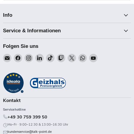
Info
Service & Informationen
Folgen Sie uns
Email
Finden
Finden
Finden
Finden
Finden
Finden
Finden
Finden
Talk-
Sie
Sie
Sie
Sie
Sie
Sie
Sie
Sie
Point
uns
uns
uns
uns
uns
uns
uns
uns
auf
auf
auf
auf
auf
auf
auf
auf
Facebook
Instagram
LinkedIn
TikTok
Twitch
X
WhatsApp
YouTube
Kontakt
Servicehotline
+49 30 759 399 50
Mo–Fr · 9:00–12:30 & 13:00–16:30 Uhr
kundenservice@talk-point.de