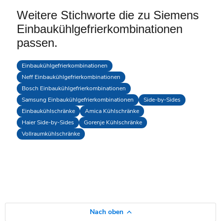
Weitere Stichworte die zu Siemens
Einbaukühlgefrierkombinationen
passen.
Einbaukühlgefrierkombinationen
Neff Einbaukühlgefrierkombinationen
Bosch Einbaukühlgefrierkombinationen
Samsung Einbaukühlgefrierkombinationen
Side-by-Sides
Einbaukühlschränke
Amica Kühlschränke
Haier Side-by-Sides
Gorenje Kühlschränke
Vollraumkühlschränke
Nach oben