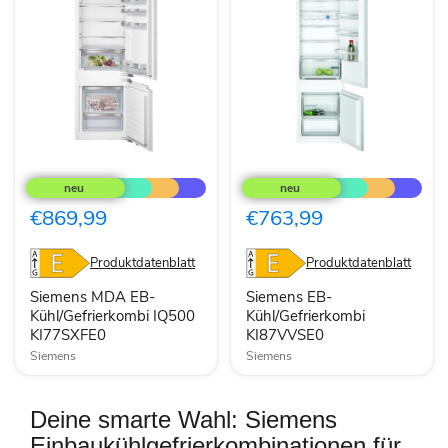
Siemens
Siemens
MDA
EB-
EB-
Kühl/Gefrierkombi
Kühl/Gefrierkombi
KI87VVSE0
€869,99
€763,99
IQ500
KI77SXFE0
Produktdatenblatt
Produktdatenblatt
Siemens MDA EB-
Siemens EB-
Kühl/Gefrierkombi IQ500
Kühl/Gefrierkombi
KI77SXFE0
KI87VVSE0
Siemens
Siemens
Deine smarte Wahl: Siemens
Einbaukühlgefrierkombinationen für