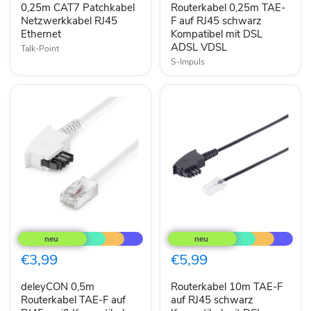
0,25m CAT7 Patchkabel
Routerkabel 0,25m TAE-
schwarz
Netzwerkkabel RJ45
Kompatibel
F auf RJ45 schwarz
mit
Ethernet
Kompatibel mit DSL
DSL
ADSL VDSL
Talk-Point
ADSL
S-Impuls
VDSL
deleyCON
Routerkabel
0,5m
10m
Routerkabel
TAE-
TAE-
F
€3,99
€5,99
F
auf
auf
RJ45
deleyCON 0,5m
Routerkabel 10m TAE-F
RJ45
schwarz
weiß
Routerkabel TAE-F auf
Kompatibel
auf RJ45 schwarz
Kompatibel
mit