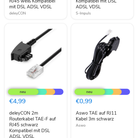
RJ45 weiß Kompatibel
Kompatibel mit DSL
mit
DSL
mit DSL ADSL VDSL
ADSL VDSL
DSL
ADSL
deleyCON
S-Impuls
ADSL
VDSL
VDSL
deleyCON
Aswo
2m
TAE
Routerkabel
auf
TAE-
RJ11
€4,99
€0,99
F
Kabel
auf
3m
deleyCON 2m
Aswo TAE auf RJ11
RJ45
schwarz
schwarz
Routerkabel TAE-F auf
Kabel 3m schwarz
Kompatibel
RJ45 schwarz
Aswo
mit
Kompatibel mit DSL
DSL
ADSL VDSL