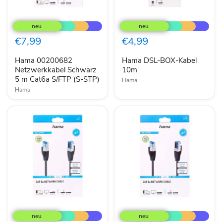
Hama
Hama
00200682
DSL-
Netzwerkkabel
BOX-
Schwarz
Kabel
€7,99
€4,99
5
10m
m
Hama 00200682
Hama DSL-BOX-Kabel
Cat6a
S/FTP
Netzwerkkabel Schwarz
10m
(S-
5 m Cat6a S/FTP (S-STP)
Hama
STP)
Hama
Hama
Hama
00200680
00200679
Netzwerkkabel
Netzwerkkabel