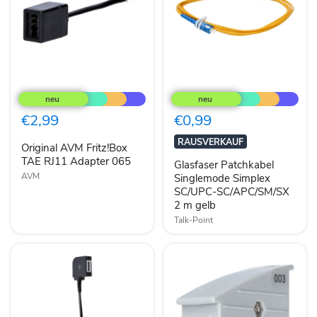
Original
Glasfaser
AVM
Patchkabel
Fritz!Box
Singlemode
TAE
Simplex
€2,99
€0,99
RJ11
SC/UPC-
Adapter
SC/APC/SM/SX
RAUSVERKAUF
Original AVM Fritz!Box
065
2
TAE RJ11 Adapter 065
m
Glasfaser Patchkabel
gelb
AVM
Singlemode Simplex
SC/UPC-SC/APC/SM/SX
2 m gelb
Talk-Point