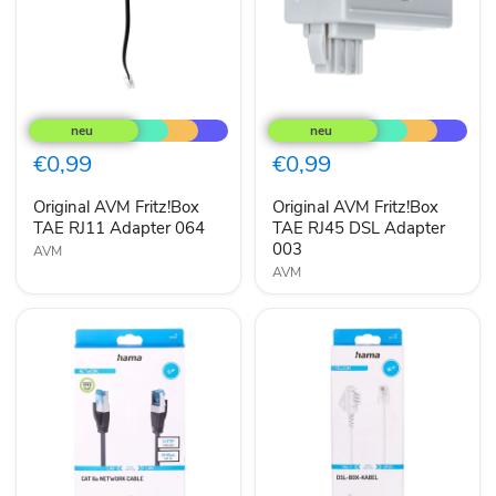
Original
Original
AVM
AVM
Fritz!Box
Fritz!Box
TAE
TAE
€0,99
€0,99
RJ11
RJ45
Adapter
DSL
Original AVM Fritz!Box
Original AVM Fritz!Box
064
Adapter
TAE RJ11 Adapter 064
003
TAE RJ45 DSL Adapter
003
AVM
AVM