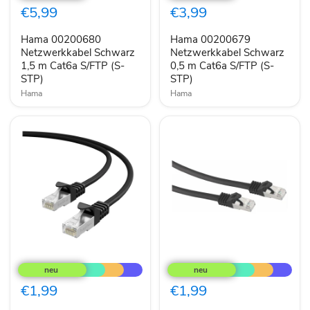
Schwarz
Schwarz
€5,99
€3,99
1,5
0,5
m
m
Hama 00200680
Hama 00200679
Cat6a
Cat6a
S/FTP
Netzwerkkabel Schwarz
S/FTP
Netzwerkkabel Schwarz
(S-
(S-
1,5 m Cat6a S/FTP (S-
0,5 m Cat6a S/FTP (S-
STP)
STP)
STP)
STP)
Hama
Hama
0,25m
Routerkabel
CAT7
0,25m
Patchkabel
TAE-
Netzwerkkabel
F
€1,99
€1,99
RJ45
auf
Ethernet
RJ45