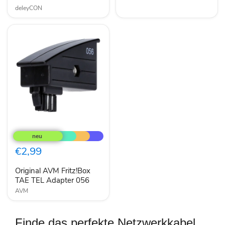
ADSL
VDSL
deleyCON
Original
AVM
Fritz!Box
TAE
€2,99
TEL
Adapter
Original AVM Fritz!Box
056
TAE TEL Adapter 056
AVM
Finde das perfekte Netzwerkkabel