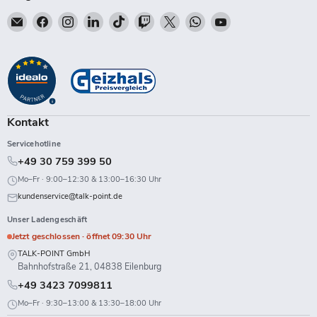
Email
Finden
Finden
Finden
Finden
Finden
Finden
Finden
Finden
Talk-
Sie
Sie
Sie
Sie
Sie
Sie
Sie
Sie
Point
uns
uns
uns
uns
uns
uns
uns
uns
auf
auf
auf
auf
auf
auf
auf
auf
Facebook
Instagram
LinkedIn
TikTok
Twitch
X
WhatsApp
YouTube
Kontakt
Servicehotline
+49 30 759 399 50
Mo–Fr · 9:00–12:30 & 13:00–16:30 Uhr
kundenservice@talk-point.de
Unser Ladengeschäft
Jetzt geschlossen · öffnet 09:30 Uhr
TALK-POINT GmbH
Bahnhofstraße 21, 04838 Eilenburg
+49 3423 7099811
Mo–Fr · 9:30–13:00 & 13:30–18:00 Uhr