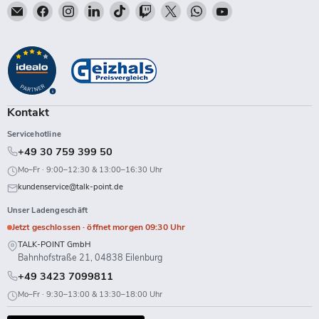
Email
Finden
Finden
Finden
Finden
Finden
Finden
Finden
Finden
Talk-
Sie
Sie
Sie
Sie
Sie
Sie
Sie
Sie
Point
uns
uns
uns
uns
uns
uns
uns
uns
auf
auf
auf
auf
auf
auf
auf
auf
Facebook
Instagram
LinkedIn
TikTok
Twitch
X
WhatsApp
YouTube
Kontakt
Servicehotline
+49 30 759 399 50
Mo–Fr · 9:00–12:30 & 13:00–16:30 Uhr
kundenservice@talk-point.de
Unser Ladengeschäft
Jetzt geschlossen · öffnet morgen 09:30 Uhr
TALK-POINT GmbH
Bahnhofstraße 21, 04838 Eilenburg
+49 3423 7099811
Mo–Fr · 9:30–13:00 & 13:30–18:00 Uhr