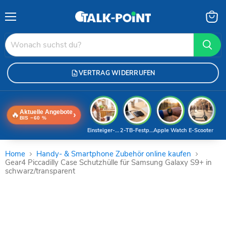
Menü
Waren
anzei
VERTRAG WIDERRUFEN
Aktuelle Angebote
🔥
›
BIS −60 %
Einsteiger-Handy
2-TB-Festplatte
Apple Watch
E-Scooter
Home
Handy- & Smartphone Zubehör online kaufen
Gear4 Piccadilly Case Schutzhülle für Samsung Galaxy S9+ in
schwarz/transparent