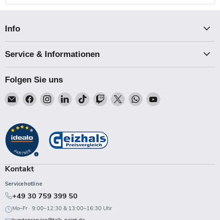
Info
Service & Informationen
Folgen Sie uns
Email
Finden
Finden
Finden
Finden
Finden
Finden
Finden
Finden
Talk-
Sie
Sie
Sie
Sie
Sie
Sie
Sie
Sie
Point
uns
uns
uns
uns
uns
uns
uns
uns
auf
auf
auf
auf
auf
auf
auf
auf
Facebook
Instagram
LinkedIn
TikTok
Twitch
X
WhatsApp
YouTube
Kontakt
Servicehotline
+49 30 759 399 50
Mo–Fr · 9:00–12:30 & 13:00–16:30 Uhr