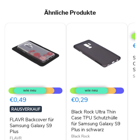
Ähnliche Produkte
Sam
Hyp
Cov
Hüll
€0
für
Gala
Sa
S9+
rot
Cov
S9+
Sam
FLAVR
Black
Backcover
Rock
für
Ultra
Samsung
Thin
€0,49
€0,29
Galaxy
Case
S9
TPU
RAUSVERKAUF
Black Rock Ultra Thin
Plus
Schutzhülle
für
Case TPU Schutzhülle
FLAVR Backcover für
Samsung
für Samsung Galaxy S9
Samsung Galaxy S9
Galaxy
Plus in schwarz
Plus
S9
Black Rock
Plus
FLAVR