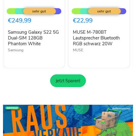
Samsung
MUSE
Galaxy
M-
S22
780BT
5G
Lautsprecher
€249,99
€22,99
Dual-
Bluetooth
SIM
RGB
Samsung Galaxy S22 5G
MUSE M-780BT
128GB
schwarz
Phantom
Dual-SIM 128GB
20W
Lautsprecher Bluetooth
White
Phantom White
RGB schwarz 20W
Samsung
MUSE
jetzt Sparen!