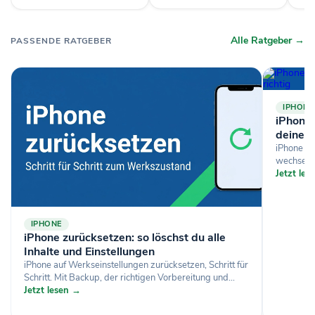
in
schwarz
Alle Ratgeber →
PASSENDE RATGEBER
IPHONE
iPhone-
deine D
iPhone si
wechselst
Jetzt le
IPHONE
iPhone zurücksetzen: so löschst du alle
Inhalte und Einstellungen
iPhone auf Werkseinstellungen zurücksetzen, Schritt für
Schritt. Mit Backup, der richtigen Vorbereitung und...
Jetzt lesen →