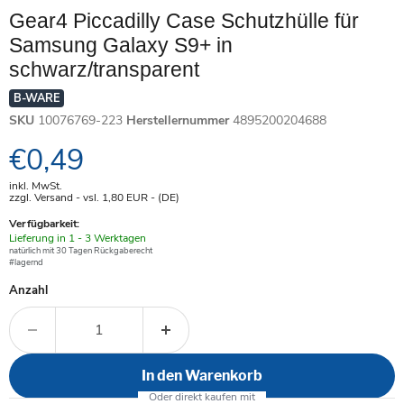
Gear4 Piccadilly Case Schutzhülle für
Samsung Galaxy S9+ in
schwarz/transparent
B-WARE
SKU
10076769-223
Herstellernummer
4895200204688
Aktueller Preis
€0,49
inkl. MwSt.
zzgl. Versand - vsl. 1,80
EUR
- (DE)
Verfügbarkeit:
Verfügbar
Lieferung in 1 - 3 Werktagen
-
natürlich mit 30 Tagen Rückgaberecht
#lagernd
Anzahl
In den Warenkorb