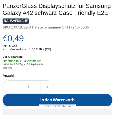
PanzerGlass Displayschutz für Samsung
Galaxy A42 schwarz Case Friendly E2E
RAUSVERKAUF
SKU
10072812-0
Herstellernummer
5711724072505
Aktueller Preis
€0,49
inkl. MwSt.
zzgl. Versand - vsl. 1,80
EUR
- (DE)
Verfügbarkeit:
Verfügbar
Lieferung in 1 - 3 Werktagen
-
natürlich mit 30 Tagen Rückgaberecht
#lagernd
Anzahl
In den Warenkorb