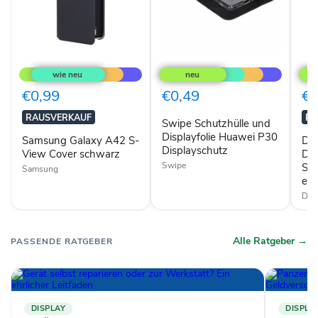
Samsung
Swipe
Disp
Galaxy
Schutzhülle
Disp
A42
und
Sam
S-
Displayfolie
Gala
€0,99
€0,49
€0
View
Huawei
S7
Cover
P30
edg
RAUSVERKAUF
RA
Swipe Schutzhülle und
schwarz
Displayschutz
Displayfolie Huawei P30
Samsung Galaxy A42 S-
Dis
Displayschutz
View Cover schwarz
Dis
Swipe
Sa
Samsung
ed
DIS
Alle Ratgeber →
PASSENDE RATGEBER
DISPLAY
DISPLA