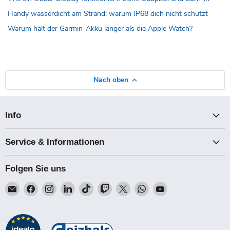
Handy wasserdicht am Strand: warum IP68 dich nicht schützt
Warum hält der Garmin-Akku länger als die Apple Watch?
Nach oben
Info
Service & Informationen
Folgen Sie uns
Email
Finden
Finden
Finden
Finden
Finden
Finden
Finden
Finden
Talk-
Sie
Sie
Sie
Sie
Sie
Sie
Sie
Sie
Point
uns
uns
uns
uns
uns
uns
uns
uns
auf
auf
auf
auf
auf
auf
auf
auf