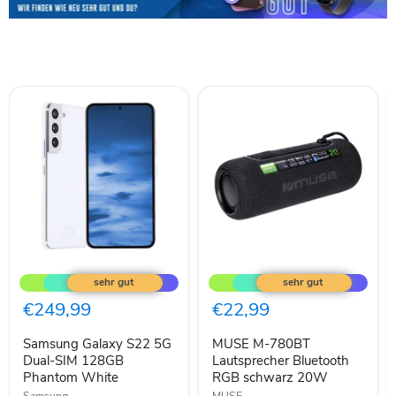
Samsung
MUSE
Galaxy
M-
S22
780BT
5G
Lautsprecher
€249,99
€22,99
Dual-
Bluetooth
SIM
RGB
Samsung Galaxy S22 5G
MUSE M-780BT
128GB
schwarz
Phantom
Dual-SIM 128GB
20W
Lautsprecher Bluetooth
White
Phantom White
RGB schwarz 20W
Samsung
MUSE