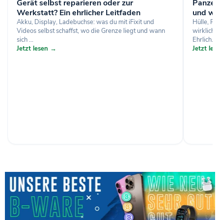
Gerät selbst reparieren oder zur
Panzerg
Werkstatt? Ein ehrlicher Leitfaden
und wa
Akku, Display, Ladebuchse: was du mit iFixit und
Hülle, Pa
Videos selbst schaffst, wo die Grenze liegt und wann
wirklich 
sich ...
Ehrlich...
Jetzt lesen →
Jetzt le