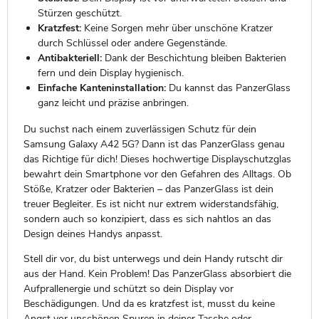
Stürzen geschützt.
Kratzfest:
Keine Sorgen mehr über unschöne Kratzer
durch Schlüssel oder andere Gegenstände.
Antibakteriell:
Dank der Beschichtung bleiben Bakterien
fern und dein Display hygienisch.
Einfache Kanteninstallation:
Du kannst das PanzerGlass
ganz leicht und präzise anbringen.
Du suchst nach einem zuverlässigen Schutz für dein
Samsung Galaxy A42 5G? Dann ist das PanzerGlass genau
das Richtige für dich! Dieses hochwertige Displayschutzglas
bewahrt dein Smartphone vor den Gefahren des Alltags. Ob
Stöße, Kratzer oder Bakterien – das PanzerGlass ist dein
treuer Begleiter. Es ist nicht nur extrem widerstandsfähig,
sondern auch so konzipiert, dass es sich nahtlos an das
Design deines Handys anpasst.
Stell dir vor, du bist unterwegs und dein Handy rutscht dir
aus der Hand. Kein Problem! Das PanzerGlass absorbiert die
Aufprallenergie und schützt so dein Display vor
Beschädigungen. Und da es kratzfest ist, musst du keine
Angst vor unschönen Spuren in deiner Tasche oder