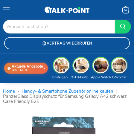
Menü
Waren
anzei
VERTRAG WIDERRUFEN
Aktuelle Angebote
🔥
›
BIS −60 %
Einsteiger-Handy
2-TB-Festplatte
Apple Watch
E-Scooter
Home
Handy- & Smartphone Zubehör online kaufen
PanzerGlass Displayschutz für Samsung Galaxy A42 schwarz
Case Friendly E2E