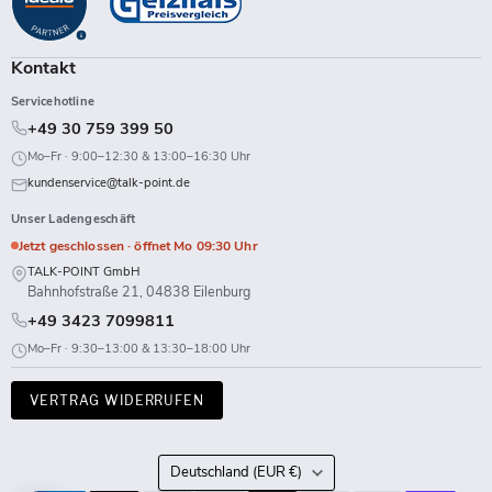
Facebook
Instagram
LinkedIn
TikTok
Twitch
X
WhatsApp
YouTube
Kontakt
Servicehotline
+49 30 759 399 50
Mo–Fr · 9:00–12:30 & 13:00–16:30 Uhr
kundenservice@talk-point.de
Unser Ladengeschäft
Jetzt geschlossen · öffnet Mo 09:30 Uhr
TALK-POINT GmbH
Bahnhofstraße 21, 04838 Eilenburg
+49 3423 7099811
Mo–Fr · 9:30–13:00 & 13:30–18:00 Uhr
VERTRAG WIDERRUFEN
Land
Deutschland
(EUR €)