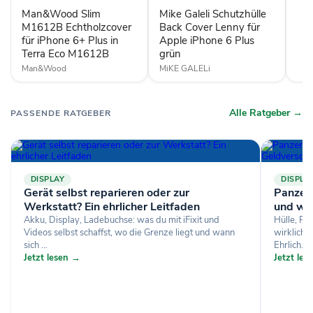
Plus
Apple
Man&Wood Slim
Mike Galeli Schutzhülle
in
iPhone
M1612B Echtholzcover
Back Cover Lenny für
Terra
6
für iPhone 6+ Plus in
Apple iPhone 6 Plus
Eco
Plus
Terra Eco M1612B
grün
M1612B
grün
Man&Wood
MiKE GALELi
Alle Ratgeber →
PASSENDE RATGEBER
DISPLAY
DISPLA
Gerät selbst reparieren oder zur
Panzerg
Werkstatt? Ein ehrlicher Leitfaden
und wa
Akku, Display, Ladebuchse: was du mit iFixit und
Hülle, Pa
Videos selbst schaffst, wo die Grenze liegt und wann
wirklich 
sich ...
Ehrlich...
Jetzt lesen →
Jetzt le