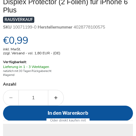
Displex Protector (2 Folien) für iPhone 6
Plus
RAUSVERKAUF
SKU
10071199-0
Herstellernummer
4028778100575
Aktueller Preis
€0,99
inkl. MwSt.
zzgl. Versand - vsl. 1,80
EUR
- (DE)
Verfügbarkeit:
Verfügbar
Lieferung in 1 - 3 Werktagen
-
natürlich mit 30 Tagen Rückgaberecht
#lagernd
Anzahl
In den Warenkorb