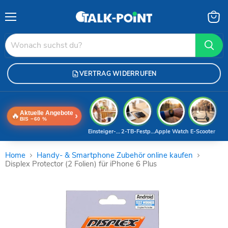
Menü
Waren
anzei
VERTRAG WIDERRUFEN
Aktuelle Angebote
🔥
›
BIS −60 %
Einsteiger-Handy
2-TB-Festplatte
Apple Watch
E-Scooter
Home
Handy- & Smartphone Zubehör online kaufen
Displex Protector (2 Folien) für iPhone 6 Plus