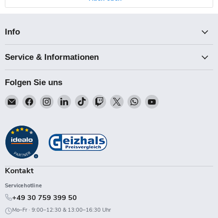
Info
Service & Informationen
Folgen Sie uns
Email
Finden
Finden
Finden
Finden
Finden
Finden
Finden
Finden
Talk-
Sie
Sie
Sie
Sie
Sie
Sie
Sie
Sie
Point
uns
uns
uns
uns
uns
uns
uns
uns
auf
auf
auf
auf
auf
auf
auf
auf
Facebook
Instagram
LinkedIn
TikTok
Twitch
X
WhatsApp
YouTube
Kontakt
Servicehotline
+49 30 759 399 50
Mo–Fr · 9:00–12:30 & 13:00–16:30 Uhr