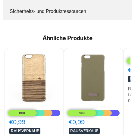
Sicherheits- und Produktressourcen
Ähnliche Produkte
Rock
Dsip
für
Nok
€0
Lum
900
RA
Roc
für
Roc
Man&Wood
Mike
Slim
Galeli
M1612B
Schutzhülle
Echtholzcover
Back
€0,99
€0,99
für
Cover
iPhone
Lenny
RAUSVERKAUF
RAUSVERKAUF
6+
für