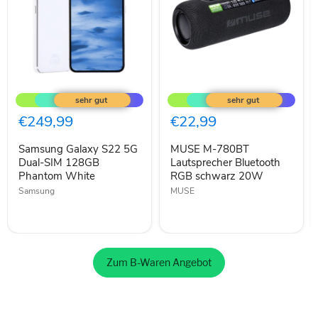
Samsung
MUSE
Galaxy
M-
S22
780BT
5G
Lautsprecher
€249,99
€22,99
Dual-
Bluetooth
SIM
RGB
Samsung Galaxy S22 5G
MUSE M-780BT
128GB
schwarz
Phantom
Dual-SIM 128GB
20W
Lautsprecher Bluetooth
White
Phantom White
RGB schwarz 20W
Samsung
MUSE
Zum B-Waren Angebot