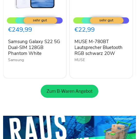
Samsung
MUSE
Galaxy
M-
S22
780BT
5G
Lautsprecher
€249,99
€22,99
Dual-
Bluetooth
SIM
RGB
Samsung Galaxy S22 5G
MUSE M-780BT
128GB
schwarz
Phantom
Dual-SIM 128GB
20W
Lautsprecher Bluetooth
White
Phantom White
RGB schwarz 20W
Samsung
MUSE
Zum B-Waren Angebot