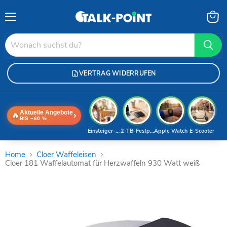
Menü
Waren
anzei
VERTRAG WIDERRUFEN
Aktuelle Angebote
🔥
›
BIS −60 %
Einsteiger-Handy
2-TB-Festplatte
Apple Watch
E-Scooter
Home
Cloer Waffeleisen
Cloer 181 Waffelautomat für Herzwaffeln 930 Watt weiß