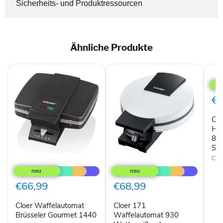
Sicherheits- und Produktressourcen
Ähnliche Produkte
Cloe
285
Hör
80
€6
Edel
Sch
Clo
Hö
800
Sc
Cloe
Cloer
Cloer
Waffelautomat
171
Brüsseler
Waffelautomat
Gourmet
930
€66,99
€68,99
1440
Watt
weiß,
Cloer Waffelautomat
Cloer 171
schwarz
Brüsseler Gourmet 1440
Waffelautomat 930