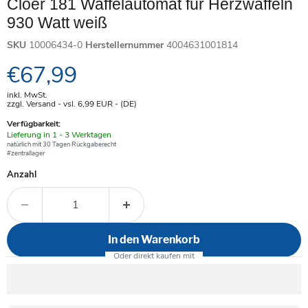
Cloer 181 Waffelautomat für Herzwaffeln
930 Watt weiß
SKU
10006434-0
Herstellernummer
4004631001814
Aktueller Preis
€67,99
inkl. MwSt.
zzgl. Versand - vsl. 6,99
EUR
- (DE)
Verfügbarkeit:
Verfügbar
Lieferung in 1 - 3 Werktagen
-
natürlich mit 30 Tagen Rückgaberecht
#zentrallager
Anzahl
In den Warenkorb