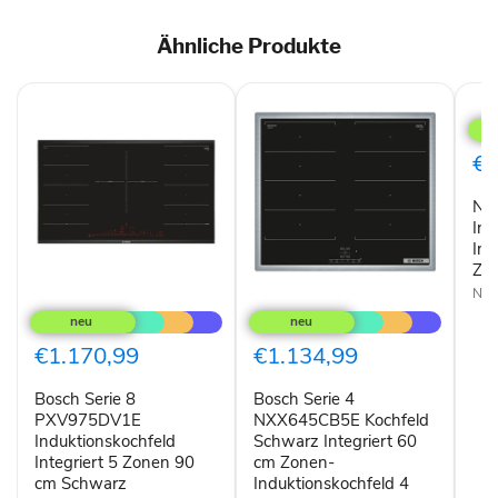
Ähnliche Produkte
Neff
T69
Indu
Inte
€1
90
cm
Ne
5
Zon
Ind
Sch
Int
Zo
Nef
Bosch
Bosch
Serie
Serie
8
4
PXV975DV1E
NXX645CB5E
€1.170,99
€1.134,99
Induktionskochfeld
Kochfeld
Integriert
Schwarz
Bosch Serie 8
Bosch Serie 4
5
Integriert
Zonen
PXV975DV1E
60
NXX645CB5E Kochfeld
90
cm
Induktionskochfeld
Schwarz Integriert 60
cm
Zonen-
Integriert 5 Zonen 90
cm Zonen-
Schwarz
Induktionskochfeld
cm Schwarz
Induktionskochfeld 4
4