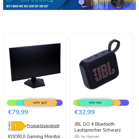
KOORUI
JBL
Gaming
GO
Monitor
4
27
Bluetooth
€79,99
€32,99
Zoll,
Lautsprecher
165Hz,
Schwarz
JBL GO 4 Bluetooth
FHD(1920×108
Produktdatenblatt
Lautsprecher Schwarz
KOORUI Gaming Monitor
JBL by Harman