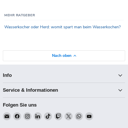
MEHR RATGEBER
Wasserkocher oder Herd: womit spart man beim Wasserkochen?
Nach oben
Info
Service & Informationen
Folgen Sie uns
Email
Finden
Finden
Finden
Finden
Finden
Finden
Finden
Finden
Talk-
Sie
Sie
Sie
Sie
Sie
Sie
Sie
Sie
Point
uns
uns
uns
uns
uns
uns
uns
uns