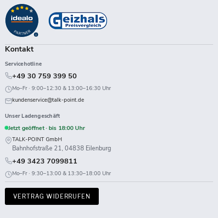
auf
auf
auf
auf
auf
auf
auf
auf
Facebook
Instagram
LinkedIn
TikTok
Twitch
X
WhatsApp
YouTube
Kontakt
Servicehotline
+49 30 759 399 50
Mo–Fr · 9:00–12:30 & 13:00–16:30 Uhr
kundenservice@talk-point.de
Unser Ladengeschäft
Jetzt geöffnet · bis 18:00 Uhr
TALK-POINT GmbH
Bahnhofstraße 21, 04838 Eilenburg
+49 3423 7099811
Mo–Fr · 9:30–13:00 & 13:30–18:00 Uhr
VERTRAG WIDERRUFEN