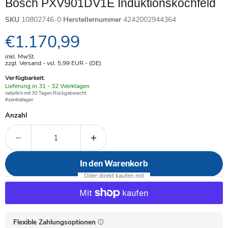
Bosch PXV901DV1E Induktionskochfeld
SKU
10802746-0
Herstellernummer
4242002944364
Aktueller Preis
€1.170,99
inkl. MwSt.
zzgl. Versand - vsl. 5,99
EUR
- (DE)
Verfügbarkeit:
Verfügbar
Lieferung in 31 - 32 Werktagen
-
natürlich mit 30 Tagen Rückgaberecht
#zentrallager
Anzahl
In den Warenkorb
Flexible Zahlungsoptionen