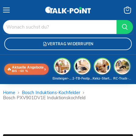
Menü
Waren
anzei
VERTRAG WIDERRUFEN
Aktuelle Angebote
🔥
›
BIS −60 %
Einsteiger-Handy
2-TB-Festplatte
Kekz-Starterset
RC-Truck-Dea
Home
Bosch Induktions-Kochfelder
Bosch PXV901DV1E Induktionskochfeld