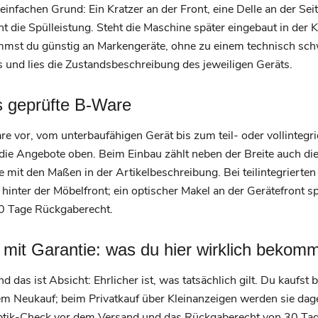
 einfachen Grund: Ein Kratzer an der Front, eine Delle an der Se
 die Spülleistung. Steht die Maschine später eingebaut in der K
mmst du günstig an Markengeräte, ohne zu einem technisch sch
 und lies die Zustandsbeschreibung des jeweiligen Geräts.
s geprüfte B-Ware
vor, vom unterbaufähigen Gerät bis zum teil- oder vollintegri
die Angebote oben. Beim Einbau zählt neben der Breite auch die
 mit den Maßen in der Artikelbeschreibung. Bei teilintegrierten 
hinter der Möbelfront; ein optischer Makel an der Gerätefront s
 30 Tage Rückgaberecht.
 mit Garantie: was du hier wirklich bekom
d das ist Absicht: Ehrlicher ist, was tatsächlich gilt. Du kaufst
dem Neukauf; beim Privatkauf über Kleinanzeigen werden sie da
ik-Check vor dem Versand und das Rückgaberecht von 30 Tagen,