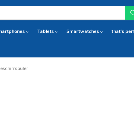
martphones
Tablets
Smartwatches
that's per
schirrspüler