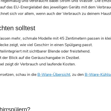
re regelmäßig und verbraucht dabei Strom und Wasser. Die Effizi
 auf das EU-Energielabel des jeweiligen Geräts mit dem Verbrau
hnet sich vor allem, wenn auch der Verbrauch zu deinem Haush
hten solltest
fassen mehr, schmale Modelle mit 45 Zentimetern passen in kle
cke zeigt, wie viel Geschirr in einen Spülgang passt.
ilintegriert mit sichtbarer Blende oder freistehend.
t der Blick auf die Geräuschangabe in Dezibel.
l zeigt dir Verbrauch und laufende Kosten.
rsetzen, schau in die
B-Ware-Übersicht
, zu den
B-Ware-Kühls
irrspülern?