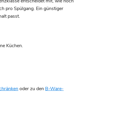
enzklasse entscheidet mit, wie hoch
ch pro Spülgang. Ein günstiger
alt passt.
ine Küchen.
chränken
oder zu den
B-Ware-