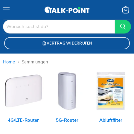
Menü
Waren
anzei
VERTRAG WIDERRUFEN
Home
Sammlungen
Sammlungen
4G/LTE-Router
5G-Router
Abluftfilter