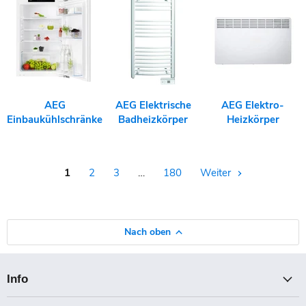
AEG
AEG Elektrische
AEG Elektro-
Einbaukühlschränke
Badheizkörper
Heizkörper
1
2
3
…
180
Weiter
Nach oben
Info