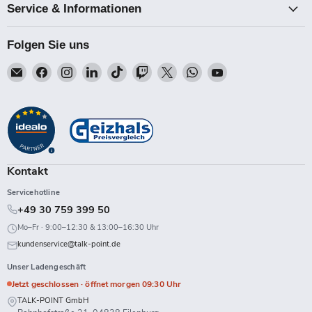
Service & Informationen
Folgen Sie uns
Email
Finden
Finden
Finden
Finden
Finden
Finden
Finden
Finden
Talk-
Sie
Sie
Sie
Sie
Sie
Sie
Sie
Sie
Point
uns
uns
uns
uns
uns
uns
uns
uns
auf
auf
auf
auf
auf
auf
auf
auf
Facebook
Instagram
LinkedIn
TikTok
Twitch
X
WhatsApp
YouTube
Kontakt
Servicehotline
+49 30 759 399 50
Mo–Fr · 9:00–12:30 & 13:00–16:30 Uhr
kundenservice@talk-point.de
Unser Ladengeschäft
Jetzt geschlossen · öffnet morgen 09:30 Uhr
TALK-POINT GmbH