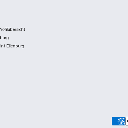
rofilübersicht
nburg
int Eilenburg