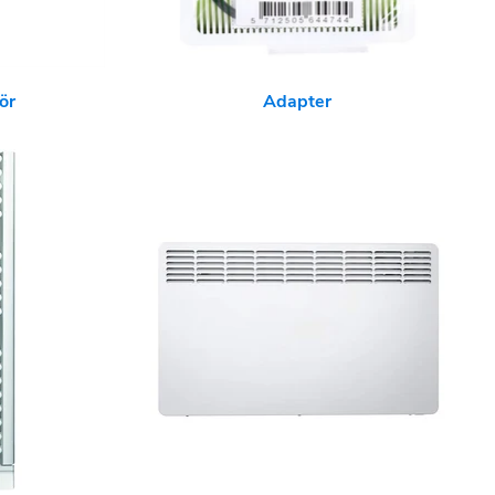
ör
Adapter