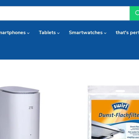
martphones
Tablets
Smartwatches
that's per