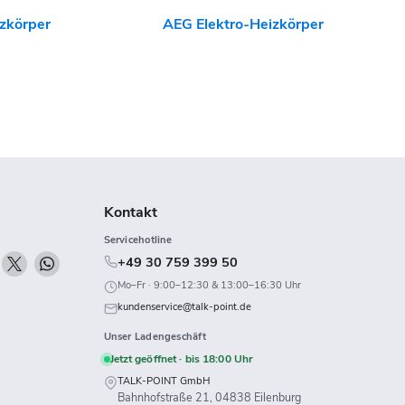
zkörper
AEG Elektro-Heizkörper
Kontakt
Servicehotline
n
Finden
Finden
Finden
+49 30 759 399 50
ie
Sie
Sie
Mo–Fr · 9:00–12:30 & 13:00–16:30 Uhr
uns
uns
uns
kundenservice@talk-point.de
uf
auf
auf
Unser Ladengeschäft
k
Twitch
X
WhatsApp
Jetzt geöffnet · bis 18:00 Uhr
TALK-POINT GmbH
Bahnhofstraße 21, 04838 Eilenburg