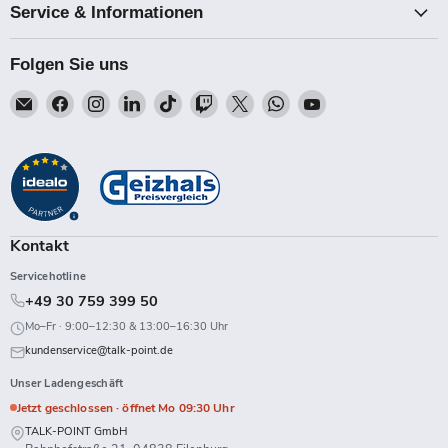
Service & Informationen
Folgen Sie uns
Email
Finden
Finden
Finden
Finden
Finden
Finden
Finden
Finden
Talk-
Sie
Sie
Sie
Sie
Sie
Sie
Sie
Sie
Point
uns
uns
uns
uns
uns
uns
uns
uns
auf
auf
auf
auf
auf
auf
auf
auf
Facebook
Instagram
LinkedIn
TikTok
Twitch
X
WhatsApp
YouTube
Kontakt
Servicehotline
+49 30 759 399 50
Mo–Fr · 9:00–12:30 & 13:00–16:30 Uhr
kundenservice@talk-point.de
Unser Ladengeschäft
Jetzt geschlossen · öffnet Mo 09:30 Uhr
TALK-POINT GmbH