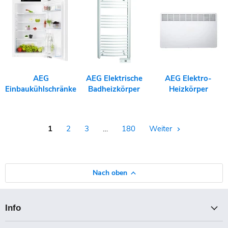
AEG
AEG Elektrische
AEG Elektro-
Einbaukühlschränke
Badheizkörper
Heizkörper
1
2
3
…
180
Weiter
Nach oben
Info