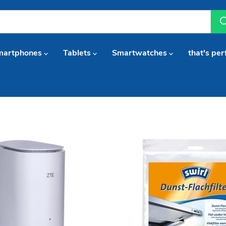
martphones
Tablets
Smartwatches
that's per