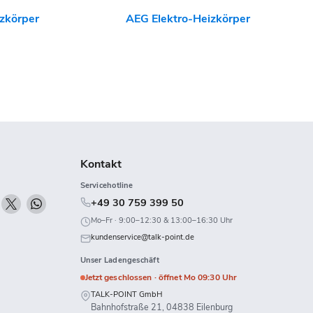
zkörper
AEG Elektro-Heizkörper
Kontakt
Servicehotline
n
Finden
Finden
Finden
+49 30 759 399 50
ie
Sie
Sie
Mo–Fr · 9:00–12:30 & 13:00–16:30 Uhr
uns
uns
uns
kundenservice@talk-point.de
uf
auf
auf
Unser Ladengeschäft
k
Twitch
X
WhatsApp
Jetzt geschlossen · öffnet Mo 09:30 Uhr
TALK-POINT GmbH
Bahnhofstraße 21, 04838 Eilenburg