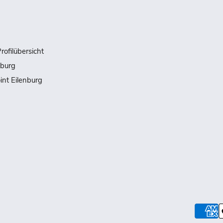
rofilübersicht
nburg
int Eilenburg