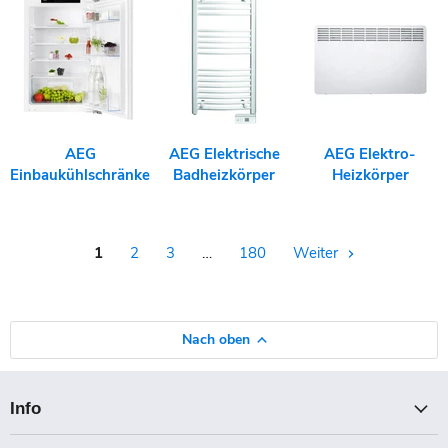
AEG
AEG Elektrische
AEG Elektro-
Einbaukühlschränke
Badheizkörper
Heizkörper
1
2
3
…
180
Weiter
Nach oben
Info