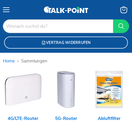
Menü
Waren
anzei
VERTRAG WIDERRUFEN
Home
Sammlungen
Sammlungen
4G/LTE-Router
5G-Router
Abluftfilter