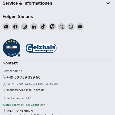
Service & Informationen
Folgen Sie uns
Email
Finden
Finden
Finden
Finden
Finden
Finden
Finden
Finden
Talk-
Sie
Sie
Sie
Sie
Sie
Sie
Sie
Sie
Point
uns
uns
uns
uns
uns
uns
uns
uns
auf
auf
auf
auf
auf
auf
auf
auf
Facebook
Instagram
LinkedIn
TikTok
Twitch
X
WhatsApp
YouTube
Kontakt
Servicehotline
+49 30 759 399 50
Mo–Fr · 9:00–12:30 & 13:00–16:30 Uhr
kundenservice@talk-point.de
Unser Ladengeschäft
Jetzt geöffnet · bis 13:00 Uhr
TALK-POINT GmbH