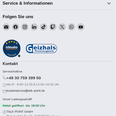
Service & Informationen
Folgen Sie uns
Email
Finden
Finden
Finden
Finden
Finden
Finden
Finden
Finden
Talk-
Sie
Sie
Sie
Sie
Sie
Sie
Sie
Sie
Point
uns
uns
uns
uns
uns
uns
uns
uns
auf
auf
auf
auf
auf
auf
auf
auf
Facebook
Instagram
LinkedIn
TikTok
Twitch
X
WhatsApp
YouTube
Kontakt
Servicehotline
+49 30 759 399 50
Mo–Fr · 9:00–12:30 & 13:00–16:30 Uhr
kundenservice@talk-point.de
Unser Ladengeschäft
Jetzt geöffnet · bis 18:00 Uhr
TALK-POINT GmbH