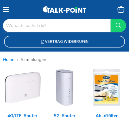
Menü
Waren
anzei
VERTRAG WIDERRUFEN
Home
Sammlungen
Sammlungen
4G/LTE-Router
5G-Router
Abluftfilter