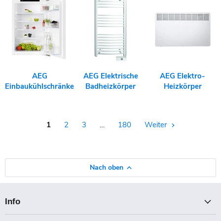
AEG
AEG Elektrische
AEG Elektro-
Einbaukühlschränke
Badheizkörper
Heizkörper
1
2
3
…
180
Weiter
Nach oben
Info