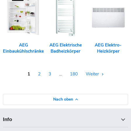
AEG
AEG Elektrische
AEG Elektro-
Einbaukühlschränke
Badheizkörper
Heizkörper
1
2
3
…
180
Weiter
Nach oben
Info