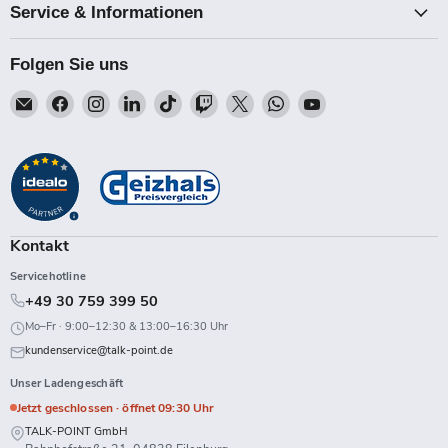
Service & Informationen
Folgen Sie uns
Email
Finden
Finden
Finden
Finden
Finden
Finden
Finden
Finden
Talk-
Sie
Sie
Sie
Sie
Sie
Sie
Sie
Sie
Point
uns
uns
uns
uns
uns
uns
uns
uns
auf
auf
auf
auf
auf
auf
auf
auf
Facebook
Instagram
LinkedIn
TikTok
Twitch
X
WhatsApp
YouTube
Kontakt
Servicehotline
+49 30 759 399 50
Mo–Fr · 9:00–12:30 & 13:00–16:30 Uhr
kundenservice@talk-point.de
Unser Ladengeschäft
Jetzt geschlossen · öffnet 09:30 Uhr
TALK-POINT GmbH