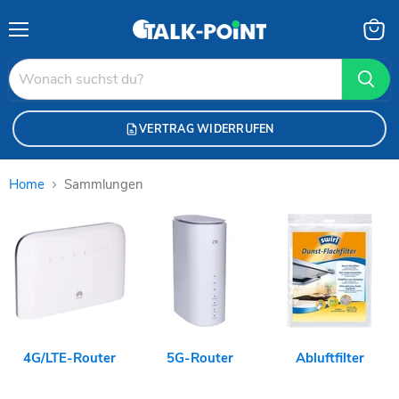
Menü
Waren
anzei
VERTRAG WIDERRUFEN
Home
Sammlungen
Sammlungen
4G/LTE-Router
5G-Router
Abluftfilter