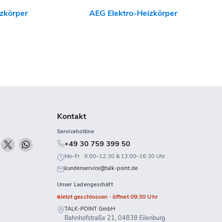
zkörper
AEG Elektro-Heizkörper
Kontakt
Servicehotline
n
Finden
Finden
Finden
+49 30 759 399 50
ie
Sie
Sie
Mo–Fr · 9:00–12:30 & 13:00–16:30 Uhr
uns
uns
uns
kundenservice@talk-point.de
uf
auf
auf
Unser Ladengeschäft
k
Twitch
X
WhatsApp
Jetzt geschlossen · öffnet 09:30 Uhr
TALK-POINT GmbH
Bahnhofstraße 21, 04838 Eilenburg