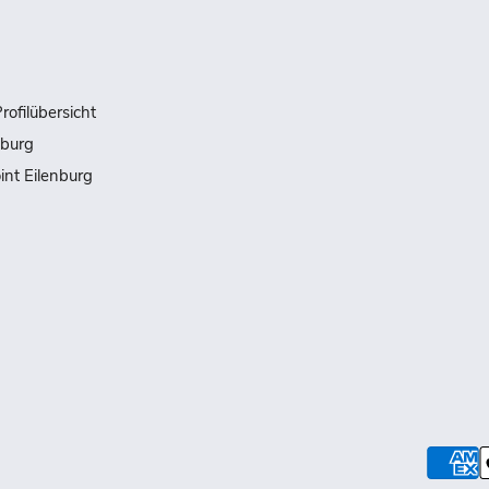
rofilübersicht
nburg
int Eilenburg