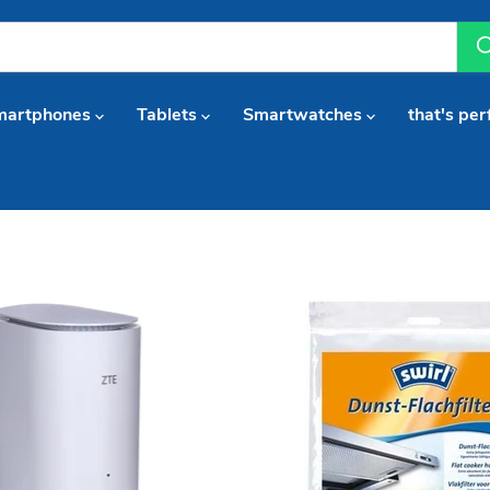
martphones
Tablets
Smartwatches
that's per