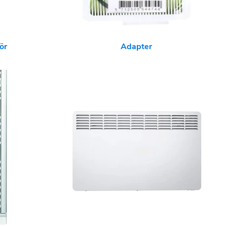
ör
Adapter