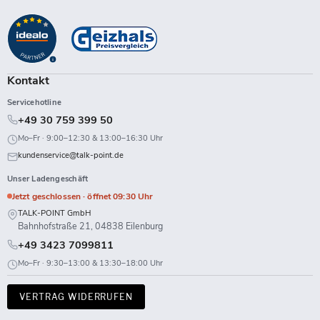
Point
uns
uns
uns
uns
uns
uns
uns
uns
auf
auf
auf
auf
auf
auf
auf
auf
Facebook
Instagram
LinkedIn
TikTok
Twitch
X
WhatsApp
YouTube
Kontakt
Servicehotline
+49 30 759 399 50
Mo–Fr · 9:00–12:30 & 13:00–16:30 Uhr
kundenservice@talk-point.de
Unser Ladengeschäft
Jetzt geschlossen · öffnet 09:30 Uhr
TALK-POINT GmbH
Bahnhofstraße 21, 04838 Eilenburg
+49 3423 7099811
Mo–Fr · 9:30–13:00 & 13:30–18:00 Uhr
VERTRAG WIDERRUFEN