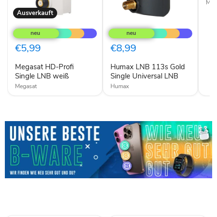
Meg
Ausverkauft
Megasat
Humax
HD-
LNB
Profi
113s
Single
Gold
€5,99
€8,99
LNB
Single
weiß
Universal
Megasat HD-Profi
Humax LNB 113s Gold
LNB
Single LNB weiß
Single Universal LNB
Megasat
Humax