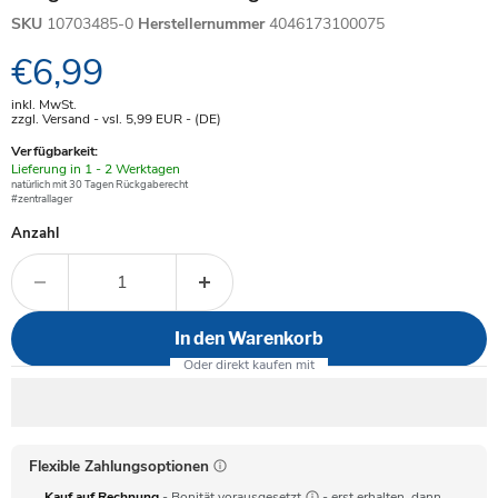
SKU
10703485-0
Herstellernummer
4046173100075
Aktueller Preis
€6,99
inkl. MwSt.
zzgl. Versand - vsl. 5,99
EUR
- (DE)
Verfügbarkeit:
Verfügbar
Lieferung in 1 - 2 Werktagen
-
natürlich mit 30 Tagen Rückgaberecht
#zentrallager
Anzahl
In den Warenkorb
Flexible Zahlungsoptionen
Kauf auf Rechnung
- Bonität vorausgesetzt
- erst erhalten, dann