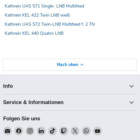
Kathrein UAS 571 Single- LNB Multifeed
Kathrein KEL 422 Twin LNB weiß
Kathrein UAS 572 Twin-LNB Multifeed f. 2 TN
Kathrein KEL 440 Quatro LNB
Nach oben
Info
Service & Informationen
Folgen Sie uns
Email
Finden
Finden
Finden
Finden
Finden
Finden
Finden
Finden
Talk-
Sie
Sie
Sie
Sie
Sie
Sie
Sie
Sie