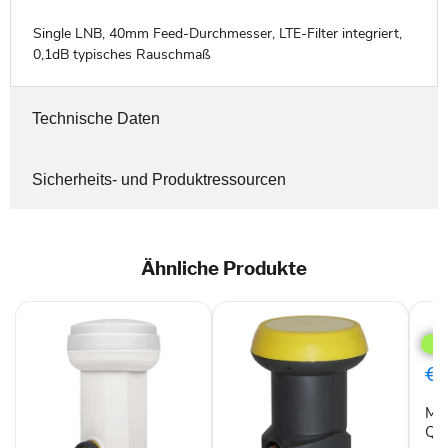
Single LNB, 40mm Feed-Durchmesser, LTE-Filter integriert,
0,1dB typisches Rauschmaß
Technische Daten
Sicherheits- und Produktressourcen
Ähnliche Produkte
Meg
HD-
Prof
Qua
€1
LNB
wei
Meg
Qua