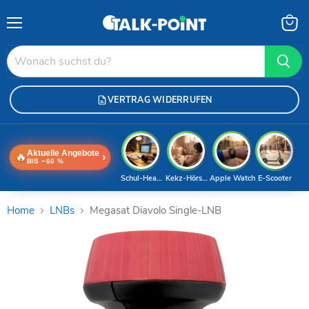
Menü
Waren
anzei
VERTRAG WIDERRUFEN
Aktuelle Angebote
🔥
›
BIS −60 %
Schul-Headset
Kekz-Hörspiele
Apple Watch
E-Scooter
Home
LNBs
Megasat Diavolo Single-LNB