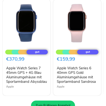
Apple
Apple
Watch
Watch
Series
Series
7
6
€370,99
€159,99
45mm
40mm
GPS
GPS
Apple Watch Series 7
Apple Watch Series 6
+
Gold
4G
45mm GPS + 4G Blau
Aluminiumgehäuse
40mm GPS Gold
Blau
mit
Aluminumgehäuse mit
Aluminiumgehäuse mit
Aluminumgehäuse
Sportarmband
Sportarmband Abyssblau
Sportarmband Sandrosa
mit
Sandrosa
Apple
Apple
Sportarmband
Abyssblau
Zum B-Waren Angebot