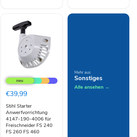
Stihl
Mehr aus
Sonstiges
Starter
Anwerfvorrichtung
Alle ansehen →
4147-
€39,99
190-
4006
für
Stihl Starter
Freischneider
Anwerfvorrichtung
FS
4147-190-4006 für
240
Freischneider FS 240
FS
FS 260 FS 460
260