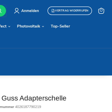
Anmelden
VERTRAG WIDERRUFEN
Warenk
anzeige
fect
Photovoltaik
Top-Seller
 Guss Adapterschelle
ernummer
4026187790219