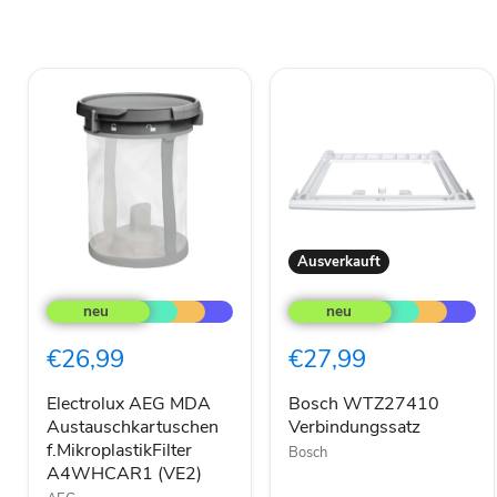
Ausverkauft
Electrolux
Bosch
AEG
WTZ27410
MDA
Verbindungssatz
Austauschkartuschen
€26,99
€27,99
f.MikroplastikFilter
A4WHCAR1
(VE2)
Electrolux AEG MDA
Bosch WTZ27410
Austauschkartuschen
Verbindungssatz
f.MikroplastikFilter
Bosch
A4WHCAR1 (VE2)