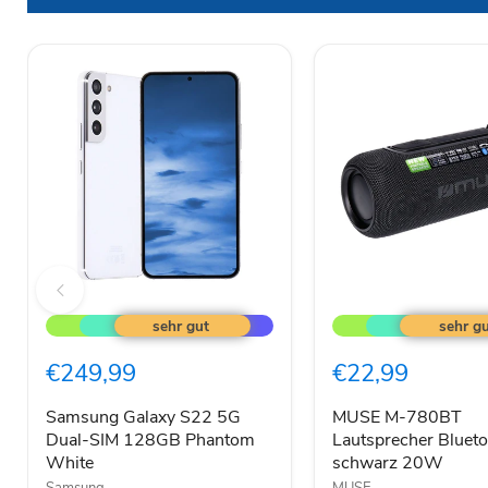
Samsung
MUSE
Galaxy
M-
S22
780BT
5G
Lautsprecher
€249,99
€22,99
Dual-
Bluetooth
SIM
RGB
128GB
schwarz
Samsung Galaxy S22 5G
MUSE M-780BT
Phantom
20W
Dual-SIM 128GB Phantom
Lautsprecher Bluet
White
White
schwarz 20W