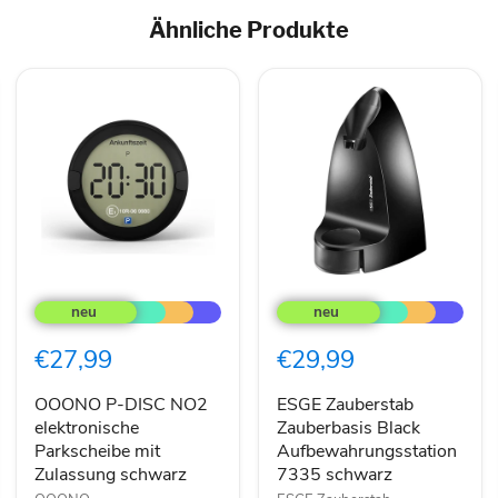
Ähnliche Produkte
OOONO
ESGE
P-
Zauberstab
DISC
Zauberbasis
NO2
Black
€27,99
€29,99
elektronische
Aufbewahrungsstation
Parkscheibe
7335
mit
schwarz
OOONO P-DISC NO2
ESGE Zauberstab
Zulassung
elektronische
Zauberbasis Black
schwarz
Parkscheibe mit
Aufbewahrungsstation
Zulassung schwarz
7335 schwarz