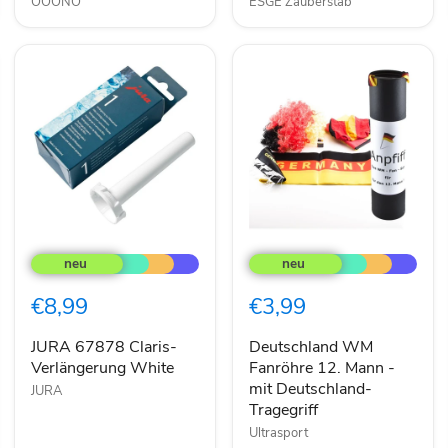
OOONO
ESGE Zauberstab
JURA
Deutschland
67878
WM
Claris-
Fanröhre
Verlängerung
12.
€8,99
€3,99
White
Mann
-
mit
JURA 67878 Claris-
Deutschland WM
Deutschland-
Verlängerung White
Fanröhre 12. Mann -
Tragegriff
mit Deutschland-
JURA
Tragegriff
Ultrasport