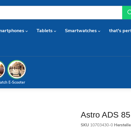
martphones
Tablets
Smartwatches
that's per
atch
E-Scooter
Astro ADS 85
SKU
10703430-0
Herstell