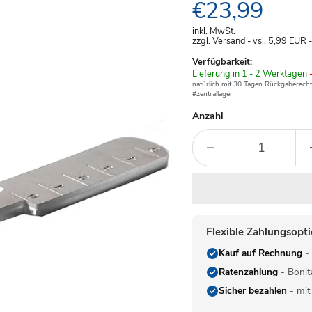
Aktueller Pre
€23,99
inkl. MwSt.
zzgl. Versand - vsl. 5,99
EUR
Verfügbarkeit:
Verfügbar
Lieferung in 1 - 2 Werktagen
-
-
natürlich mit 30 Tagen Rückgaberecht
#zentrallager
Anzahl
Flexible Zahlungsopt
Kauf auf Rechnung
- 
Ratenzahlung
- Bonit
Sicher bezahlen
- mit