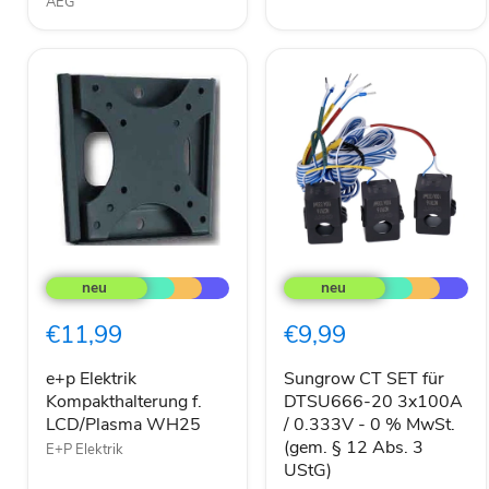
AEG
e+p
Sungrow
Elektrik
CT
Kompakthalterung
SET
f.
für
€11,99
€9,99
LCD/Plasma
DTSU666-
WH25
20
3x100A
e+p Elektrik
Sungrow CT SET für
/
Kompakthalterung f.
DTSU666-20 3x100A
0.333V
LCD/Plasma WH25
/ 0.333V - 0 % MwSt.
-
(gem. § 12 Abs. 3
E+P Elektrik
0
UStG)
%