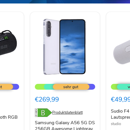
Samsung
Sudio
Galaxy
F4
A56
Bluetoot
5G
Lautspre
€269,99
€49,9
DS
20W
256GB
weiß
Awesome
Sudio F4
Produktdatenblatt
Lightgray
ooth RGB
Lautspr
Samsung Galaxy A56 5G DS
studio
256GB Awesome Lightgray