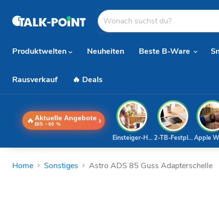
Produktwelten
Neuheiten
Beste B-Ware
S
Rausverkauf
🔥 Deals
Aktuelle Angebote
🔥
›
BIS −60 %
Einsteiger-Handy
2-TB-Festplatte
Apple W
Home
Sonstiges
Astro ADS 85 Guss Adapterschelle