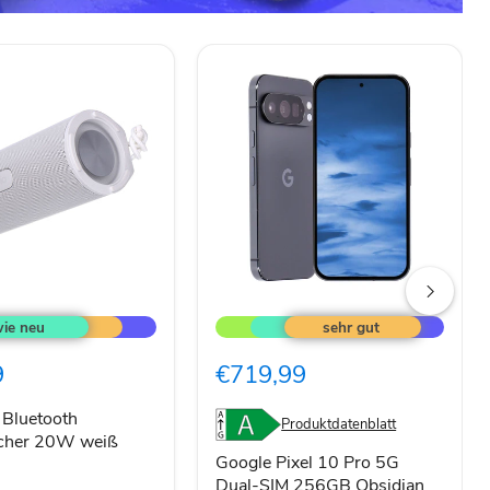
Google
Pixel
h
10
cher
Pro
9
€719,99
5G
Dual-
SIM
 Bluetooth
Produktdatenblatt
256GB
echer 20W weiß
Obsidian
Google Pixel 10 Pro 5G
Dual-SIM 256GB Obsidian