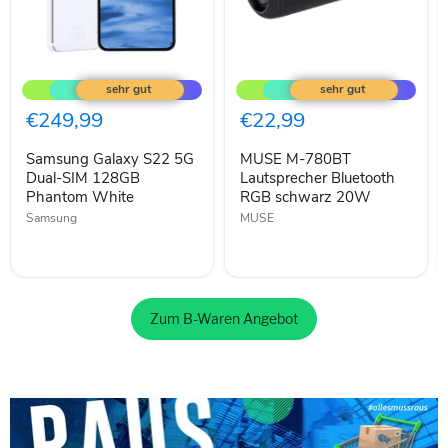
Samsung
MUSE
Galaxy
M-
S22
780BT
5G
Lautsprecher
€249,99
€22,99
Dual-
Bluetooth
SIM
RGB
Samsung Galaxy S22 5G
MUSE M-780BT
128GB
schwarz
Phantom
Dual-SIM 128GB
20W
Lautsprecher Bluetooth
White
Phantom White
RGB schwarz 20W
Samsung
MUSE
Zum B-Waren Angebot