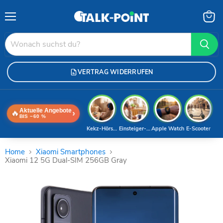
Menü
Waren
anzei
VERTRAG WIDERRUFEN
Aktuelle Angebote
🔥
›
BIS −60 %
Kekz-Hörspiele
Einsteiger-Handy
Apple Watch
E-Scooter
Home
Xiaomi Smartphones
Xiaomi 12 5G Dual-SIM 256GB Gray