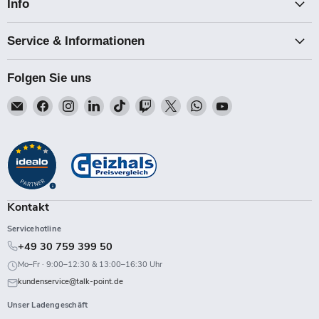
Info
Service & Informationen
Folgen Sie uns
Email
Finden
Finden
Finden
Finden
Finden
Finden
Finden
Finden
Talk-
Sie
Sie
Sie
Sie
Sie
Sie
Sie
Sie
Point
uns
uns
uns
uns
uns
uns
uns
uns
auf
auf
auf
auf
auf
auf
auf
auf
Facebook
Instagram
LinkedIn
TikTok
Twitch
X
WhatsApp
YouTube
Kontakt
Servicehotline
+49 30 759 399 50
Mo–Fr · 9:00–12:30 & 13:00–16:30 Uhr
kundenservice@talk-point.de
Unser Ladengeschäft