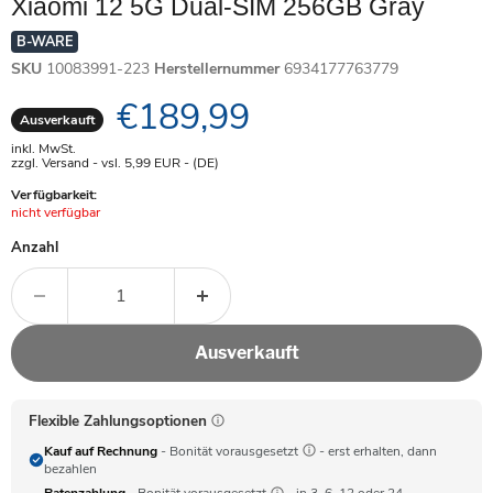
Xiaomi 12 5G Dual-SIM 256GB Gray
B-WARE
SKU
10083991-223
Herstellernummer
6934177763779
Aktueller Preis
€189,99
Ausverkauft
inkl. MwSt.
zzgl. Versand - vsl. 5,99
EUR
- (DE)
Verfügbarkeit:
Achtung:
nicht verfügbar
Anzahl
Ausverkauft
Flexible Zahlungsoptionen
Kauf auf Rechnung
- Bonität vorausgesetzt
- erst erhalten, dann
bezahlen