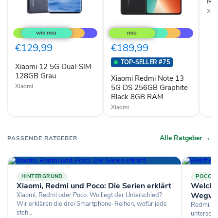
Mid
Midn
Xia
Blac
Xiaomi
Xiaomi
12
Redmi
5G
Note
Dual-
13
€129,99
€189,99
SIM
5G
128GB
DS
TOP-SELLER #75
Xiaomi 12 5G Dual-SIM
Grau
256GB
128GB Grau
Graphite
Xiaomi Redmi Note 13
Black
Xiaomi
5G DS 256GB Graphite
8GB
Black 8GB RAM
RAM
Xiaomi
Alle Ratgeber →
PASSENDE RATGEBER
HINTERGRUND
POCO
Xiaomi, Redmi und Poco: Die Serien erklärt
Welches
Wegwe
Xiaomi, Redmi oder Poco. Wo liegt der Unterschied?
Wir erklären die drei Smartphone-Reihen, wofür jede
Redmi, Po
steh...
untersche