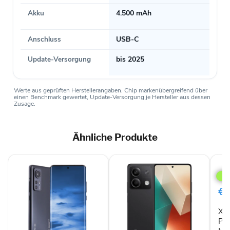
Akku
4.500 mAh
Anschluss
USB-C
Update-Versorgung
bis 2025
Werte aus geprüften Herstellerangaben. Chip markenübergreifend über
einen Benchmark gewertet, Update-Versorgung je Hersteller aus dessen
Zusage.
Ähnliche Produkte
Xia
Red
Not
12
€1
Pro
5G
Xia
Dual
SIM
Pr
128