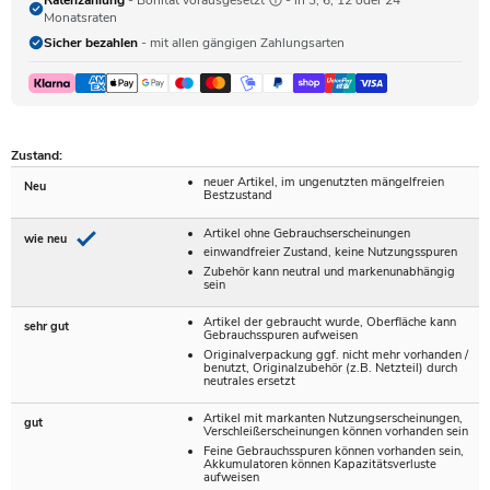
Ratenzahlung
- Bonität vorausgesetzt
- in 3, 6, 12 oder 24
Monatsraten
Sicher bezahlen
- mit allen gängigen Zahlungsarten
Zustand:
neuer Artikel, im ungenutzten mängelfreien
Neu
Bestzustand
Artikel ohne Gebrauchserscheinungen
wie neu
einwandfreier Zustand, keine Nutzungsspuren
Zubehör kann neutral und markenunabhängig
sein
Artikel der gebraucht wurde, Oberfläche kann
sehr gut
Gebrauchsspuren aufweisen
Originalverpackung ggf. nicht mehr vorhanden /
benutzt, Originalzubehör (z.B. Netzteil) durch
neutrales ersetzt
Artikel mit markanten Nutzungserscheinungen,
gut
Verschleißerscheinungen können vorhanden sein
Feine Gebrauchsspuren können vorhanden sein,
Akkumulatoren können Kapazitätsverluste
aufweisen