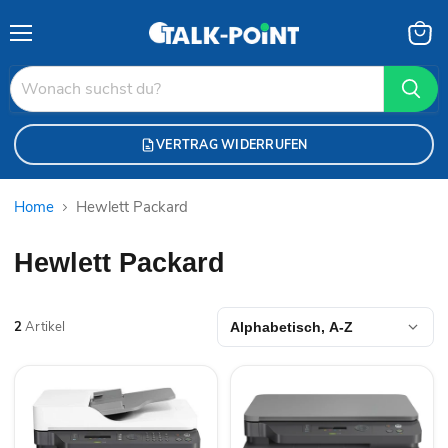
Menü
Waren
anzei
VERTRAG WIDERRUFEN
Home
Hewlett Packard
Hewlett Packard
2
Artikel