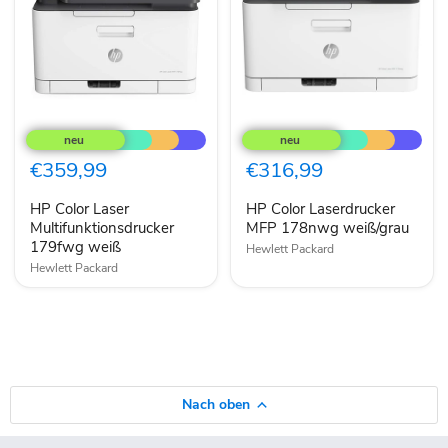
HP
HP
Color
Color
Laser
Laserdrucker
Multifunktionsdrucker
MFP
€359,99
€316,99
179fwg
178nwg
weiß
weiß/grau
HP Color Laser
HP Color Laserdrucker
Multifunktionsdrucker
MFP 178nwg weiß/grau
179fwg weiß
Hewlett Packard
Hewlett Packard
Nach oben