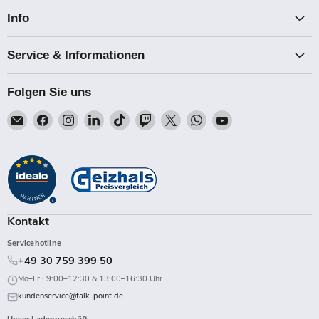
Info
Service & Informationen
Folgen Sie uns
Email
Finden
Finden
Finden
Finden
Finden
Finden
Finden
Finden
Talk-
Sie
Sie
Sie
Sie
Sie
Sie
Sie
Sie
Point
uns
uns
uns
uns
uns
uns
uns
uns
auf
auf
auf
auf
auf
auf
auf
auf
Facebook
Instagram
LinkedIn
TikTok
Twitch
X
WhatsApp
YouTube
Kontakt
Servicehotline
+49 30 759 399 50
Mo–Fr · 9:00–12:30 & 13:00–16:30 Uhr
kundenservice@talk-point.de