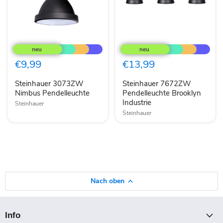
Steinhauer
Steinhauer
3073ZW
7672ZW
Nimbus
Pendelleuchte
Pendelleuchte
Brooklyn
€9,99
€13,99
Industrie
Steinhauer 3073ZW
Steinhauer 7672ZW
Nimbus Pendelleuchte
Pendelleuchte Brooklyn
Industrie
Steinhauer
Steinhauer
Nach oben
Info