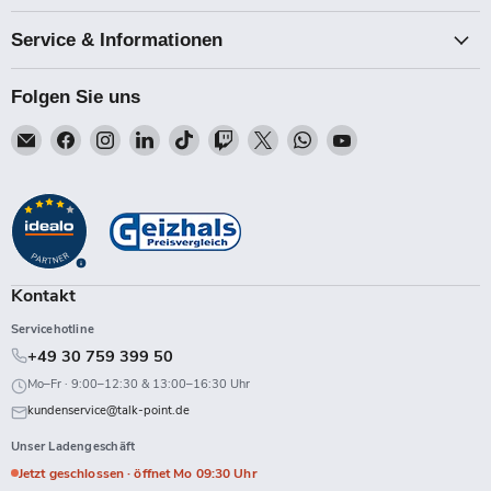
Service & Informationen
Folgen Sie uns
Email
Finden
Finden
Finden
Finden
Finden
Finden
Finden
Finden
Talk-
Sie
Sie
Sie
Sie
Sie
Sie
Sie
Sie
Point
uns
uns
uns
uns
uns
uns
uns
uns
auf
auf
auf
auf
auf
auf
auf
auf
Facebook
Instagram
LinkedIn
TikTok
Twitch
X
WhatsApp
YouTube
Kontakt
Servicehotline
+49 30 759 399 50
Mo–Fr · 9:00–12:30 & 13:00–16:30 Uhr
kundenservice@talk-point.de
Unser Ladengeschäft
Jetzt geschlossen · öffnet Mo 09:30 Uhr