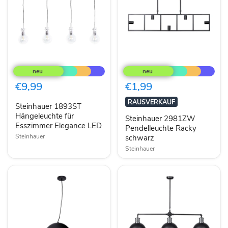
Steinhauer
Steinhauer
1893ST
2981ZW
Hängeleuchte
Pendelleuchte
für
Racky
€9,99
€1,99
Esszimmer
schwarz
Elegance
RAUSVERKAUF
Steinhauer 1893ST
LED
Hängeleuchte für
Steinhauer 2981ZW
Esszimmer Elegance LED
Pendelleuchte Racky
Steinhauer
schwarz
Steinhauer