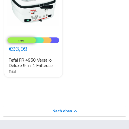
Tefal
FR
4950
Versalio
€93,99
Deluxe
9-
Tefal FR 4950 Versalio
in-
1
Deluxe 9-in-1 Fritteuse
Fritteuse
Tefal
Nach oben