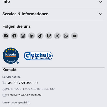
Info
Service & Informationen
Folgen Sie uns
Email
Finden
Finden
Finden
Finden
Finden
Finden
Finden
Finden
Talk-
Sie
Sie
Sie
Sie
Sie
Sie
Sie
Sie
Point
uns
uns
uns
uns
uns
uns
uns
uns
auf
auf
auf
auf
auf
auf
auf
auf
Facebook
Instagram
LinkedIn
TikTok
Twitch
X
WhatsApp
YouTube
Kontakt
Servicehotline
+49 30 759 399 50
Mo–Fr · 9:00–12:30 & 13:00–16:30 Uhr
kundenservice@talk-point.de
Unser Ladengeschäft