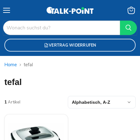
Menü
Waren
anzei
VERTRAG WIDERRUFEN
Home
tefal
tefal
1
Artikel