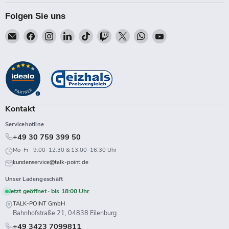
Folgen Sie uns
Email
Finden
Finden
Finden
Finden
Finden
Finden
Finden
Finden
Talk-
Sie
Sie
Sie
Sie
Sie
Sie
Sie
Sie
Point
uns
uns
uns
uns
uns
uns
uns
uns
auf
auf
auf
auf
auf
auf
auf
auf
Facebook
Instagram
LinkedIn
TikTok
Twitch
X
WhatsApp
YouTube
Kontakt
Servicehotline
+49 30 759 399 50
Mo–Fr · 9:00–12:30 & 13:00–16:30 Uhr
kundenservice@talk-point.de
Unser Ladengeschäft
Jetzt geöffnet · bis 18:00 Uhr
TALK-POINT GmbH
Bahnhofstraße 21, 04838 Eilenburg
+49 3423 7099811