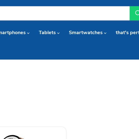
martphones
Tablets
Smartwatches
that's per