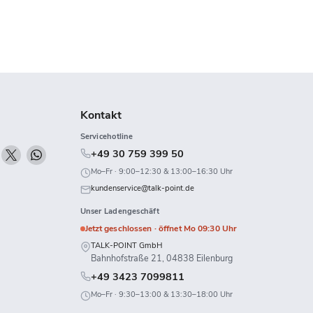
Kontakt
Servicehotline
n
Finden
Finden
Finden
+49 30 759 399 50
ie
Sie
Sie
Mo–Fr · 9:00–12:30 & 13:00–16:30 Uhr
uns
uns
uns
kundenservice@talk-point.de
uf
auf
auf
Unser Ladengeschäft
k
Twitch
X
WhatsApp
Jetzt geschlossen · öffnet Mo 09:30 Uhr
TALK-POINT GmbH
Bahnhofstraße 21, 04838 Eilenburg
+49 3423 7099811
Mo–Fr · 9:30–13:00 & 13:30–18:00 Uhr