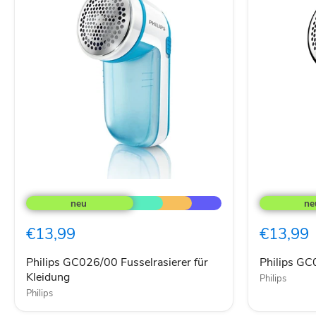
Philips
Philips
GC026/00
GC026/80
Fusselrasierer
Fusselrasie
für
€13,99
€13,99
Kleidung
Philips GC026/00 Fusselrasierer für
Philips GC
Kleidung
Philips
Philips