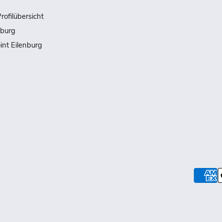
rofilübersicht
nburg
int Eilenburg