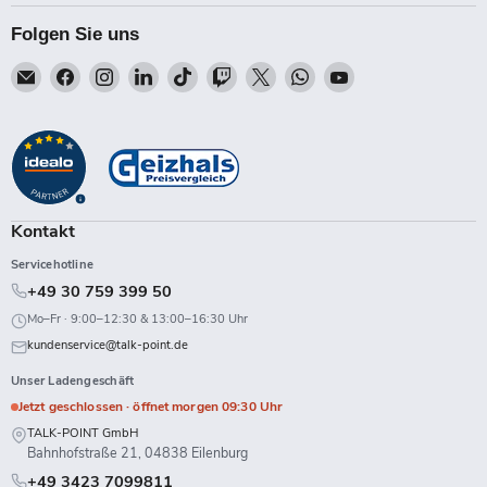
Folgen Sie uns
Email
Finden
Finden
Finden
Finden
Finden
Finden
Finden
Finden
Talk-
Sie
Sie
Sie
Sie
Sie
Sie
Sie
Sie
Point
uns
uns
uns
uns
uns
uns
uns
uns
auf
auf
auf
auf
auf
auf
auf
auf
Facebook
Instagram
LinkedIn
TikTok
Twitch
X
WhatsApp
YouTube
Kontakt
Servicehotline
+49 30 759 399 50
Mo–Fr · 9:00–12:30 & 13:00–16:30 Uhr
kundenservice@talk-point.de
Unser Ladengeschäft
Jetzt geschlossen · öffnet morgen 09:30 Uhr
TALK-POINT GmbH
Bahnhofstraße 21, 04838 Eilenburg
+49 3423 7099811